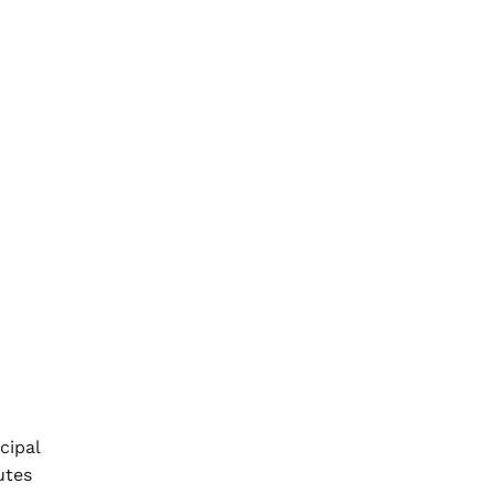
cipal
utes