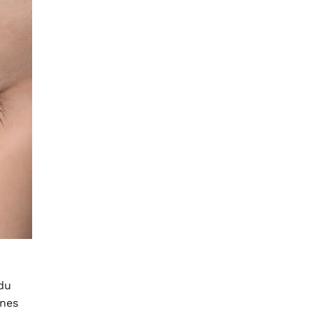
 du
nnes