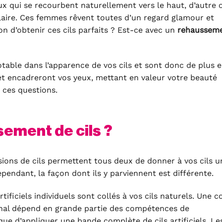
ux qui se recourbent naturellement vers le haut, d’autre 
claire. Ces femmes rêvent toutes d’un regard glamour et
on d’obtenir ces cils parfaits ? Est-ce avec un
rehausseme
table dans l’apparence de vos cils et sont donc de plus 
s et encadreront vos yeux, mettant en valeur votre beauté
 ces questions.
sement de cils ?
sions de cils permettent tous deux de donner à vos cils u
ependant, la façon dont ils y parviennent est différente.
artificiels individuels sont collés à vos cils naturels. Une c
 final dépend en grande partie des compétences de
que d’appliquer une bande complète de cils artificiels. Le