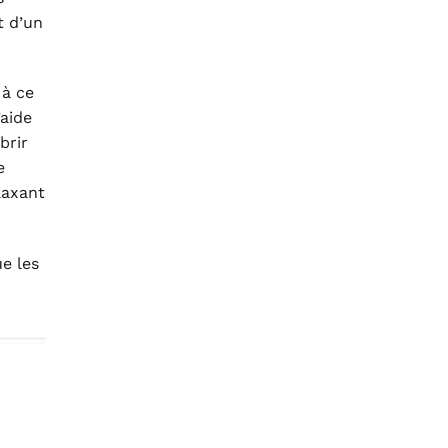
t d’un
 à ce
’aide
brir
e
laxant
e les