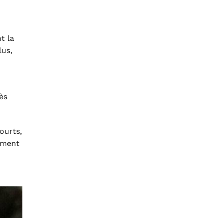
t la
lus,
ès
ourts,
ement