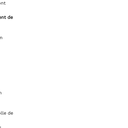
ont
nt de
en
n
olle de
s