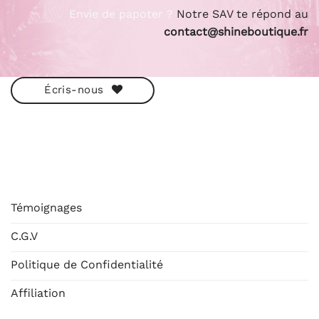
Envie de papoter ?
Notre SAV te répond au
contact@shineboutique.fr
Écris-nous
ESHOP
Témoignages
C.G.V
Politique de Confidentialité
Affiliation