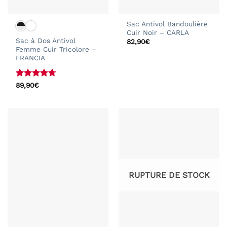
Sac Antivol Bandoulière
Cuir Noir – CARLA
Sac à Dos Antivol
82,90
€
Femme Cuir Tricolore –
FRANCIA
Note
4.67
89,90
€
sur 5
RUPTURE DE STOCK