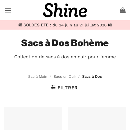
Passer
au
contenu
🛍️
SOLDES ETE :
du 24 juin au 21 juillet 2026 🛍️
Sacs à Dos Bohème
Collection de sacs à dos en cuir pour femme
Sac à Main
/
Sacs en Cuir
/
Sacs à Dos
FILTRER