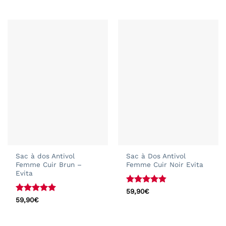
sur 5
sur 5
Sac à dos Antivol
Sac à Dos Antivol
Femme Cuir Brun –
Femme Cuir Noir Evita
Evita
Note
4.82
59,90
€
sur 5
Note
5
sur
59,90
€
5