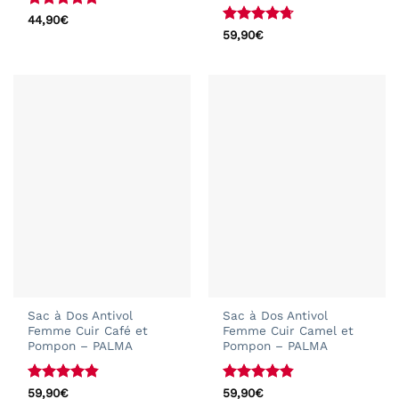
Note
5
sur
44,90
€
5
Note
4.71
59,90
€
sur 5
Sac à Dos Antivol
Sac à Dos Antivol
Femme Cuir Café et
Femme Cuir Camel et
Pompon – PALMA
Pompon – PALMA
Note
4.83
Note
4.83
59,90
€
59,90
€