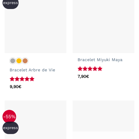
express
Bracelet Miyuki Maya
Bracelet Arbre de Vie
Note
5
sur
7,90
€
5
Note
5
sur
9,90
€
5
-55%
express