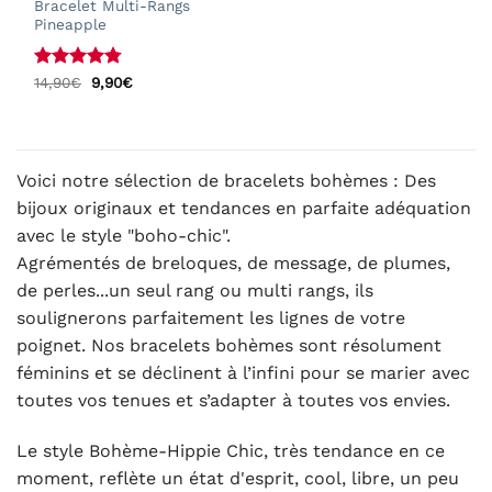
Bracelet Multi-Rangs
Pineapple
Note
4.75
Le
Le
14,90
€
9,90
€
prix
prix
sur 5
initial
actuel
était :
est :
14,90€.
9,90€.
Voici notre sélection de bracelets bohèmes : Des
bijoux originaux et tendances en parfaite adéquation
avec le style "boho-chic".
Agrémentés de breloques, de message, de plumes,
de perles...un seul rang ou multi rangs, ils
soulignerons parfaitement les lignes de votre
poignet. Nos bracelets bohèmes sont résolument
féminins et se déclinent à l’infini pour se marier avec
toutes vos tenues et s’adapter à toutes vos envies.
Le style Bohème-Hippie Chic, très tendance en ce
moment, reflète un état d'esprit, cool, libre, un peu