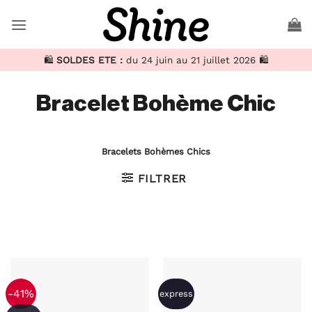
Passer
au
contenu
🛍️
SOLDES ETE :
du 24 juin au 21 juillet 2026 🛍️
Bracelet Bohème Chic
Bracelets Bohèmes Chics
FILTRER
-41%
express