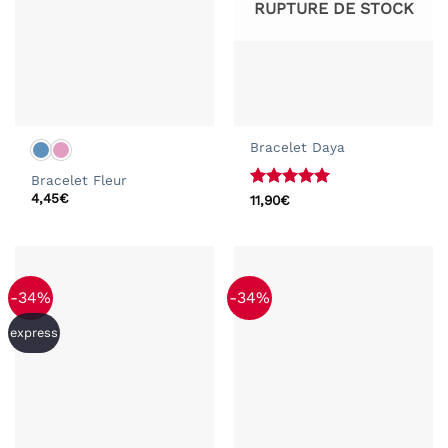
RUPTURE DE STOCK
Bracelet Daya
Bracelet Fleur
4,45
€
Note
4.95
11,90
€
sur 5
-34%
-34%
express