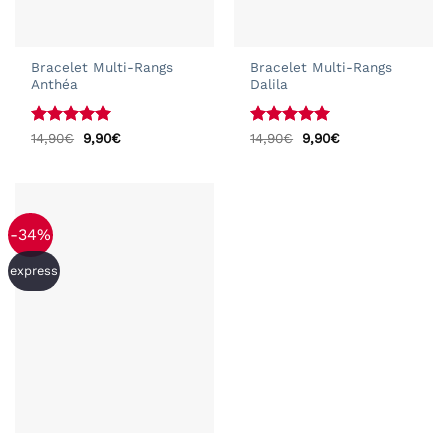
Bracelet Multi-Rangs
Bracelet Multi-Rangs
Anthéa
Dalila
Note
5
sur
Le
Le
Note
5
sur
Le
Le
14,90
€
9,90
€
14,90
€
9,90
€
prix
prix
prix
prix
5
5
initial
actuel
initial
actuel
était :
est :
était :
est :
14,90€.
9,90€.
14,90€.
9,90€.
-34%
express