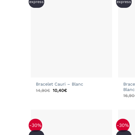
express
express
+
+
Brace
Bracelet Cauri – Blanc
Blanc
Le
Le
14,90
€
10,40
€
prix
prix
16,90
initial
actuel
était :
est :
14,90€.
10,40€.
-30%
-30%