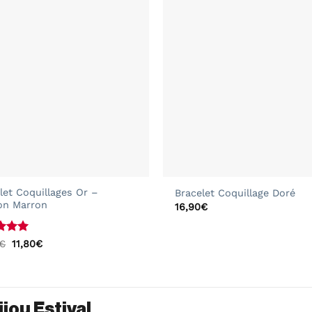
+
let Coquillages Or –
Bracelet Coquillage Doré
on Marron
16,90
€
e
5
sur
Le
Le
€
11,80
€
prix
prix
initial
actuel
était :
est :
16,90€.
11,80€.
jou Estival