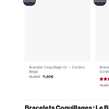
express
express
+
+
Bracelet Coquillage Or – Cordon
Brace
Beige
Cord
Le
Le
16,90
€
11,80
€
prix
prix
initial
actuel
Not
16,90
était :
est :
5
16,90€.
11,80€.
Bracelets Coquillages : Le Bi