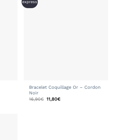
express
+
Bracelet Coquillage Or – Cordon
Noir
Le
Le
16,90
€
11,80
€
prix
prix
initial
actuel
était :
est :
16,90€.
11,80€.