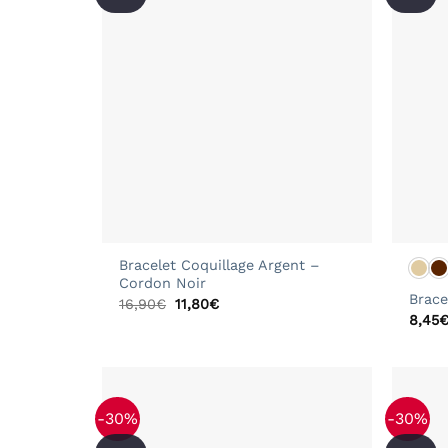
+
+
Bracelet Coquillage Argent –
Cordon Noir
Brace
Le
Le
16,90
€
11,80
€
prix
prix
8,45
initial
actuel
était :
est :
16,90€.
11,80€.
-30%
-30%