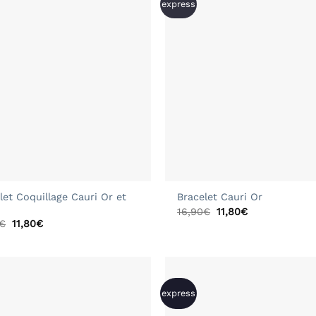
express
+
let Coquillage Cauri Or et
Bracelet Cauri Or
Le
Le
16,90
€
11,80
€
prix
prix
Le
Le
€
11,80
€
initial
actuel
prix
prix
était :
est :
initial
actuel
16,90€.
11,80€.
était :
est :
16,90€.
11,80€.
express