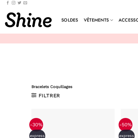
Passer
au
contenu
SOLDES
VÊTEMENTS
ACCESSO
Bracelets Coquillages
FILTRER
-30%
-50%
express
express