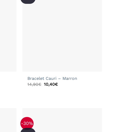
+
Bracelet Cauri – Marron
Le
Le
14,90
€
10,40
€
prix
prix
initial
actuel
était :
est :
14,90€.
10,40€.
-30%