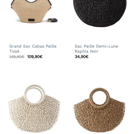
Grand Sac Cabas Paille
Sac Paille Demi-Lune
Tissé
Raphia Noir
Le
Le
149,90
€
109,90
€
34,90
€
prix
prix
initial
actuel
était :
est :
149,90€.
109,90€.