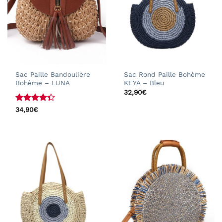
Sac Paille Bandoulière
Sac Rond Paille Bohème
Bohème – LUNA
KEYA – Bleu
32,90
€
Note
4.33
34,90
€
sur 5