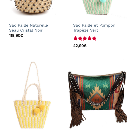
Sac Paille Naturelle
Sac Paille et Pompon
Seau Cristal Noir
Trapèze Vert
119,90
€
Note
4.75
42,90
€
sur 5