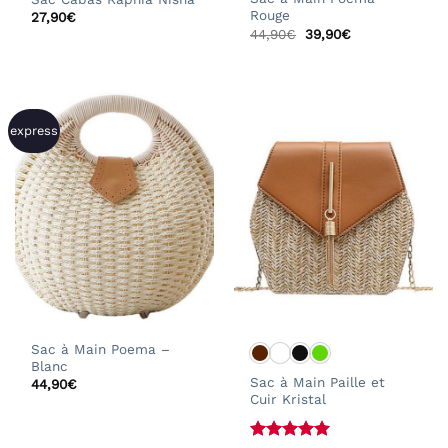
Rouge
27,90
€
Le
Le
44,90
€
39,90
€
prix
prix
initial
actuel
était :
est :
44,90€.
39,90€.
express
Sac à Main Poema –
Blanc
Sac à Main Paille et
44,90
€
Cuir Kristal