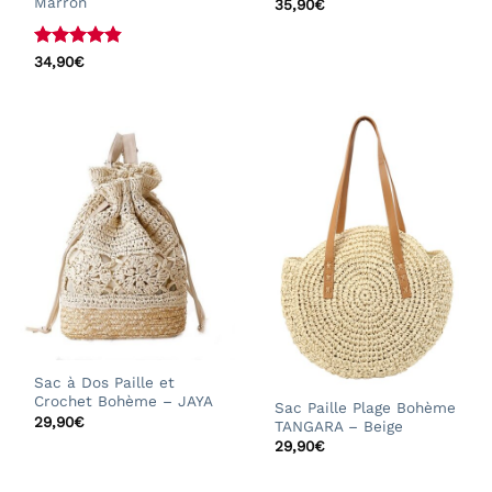
Marron
35,90
€
Note
4.83
34,90
€
sur 5
Sac à Dos Paille et
Crochet Bohème – JAYA
Sac Paille Plage Bohème
29,90
€
TANGARA – Beige
29,90
€