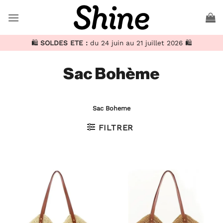
Passer
au
contenu
🛍️
SOLDES ETE :
du 24 juin au 21 juillet 2026 🛍️
Sac Bohème
Sac Boheme
FILTRER