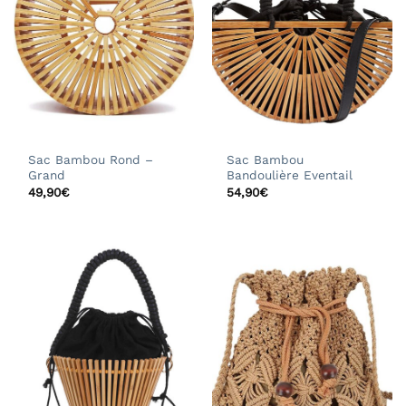
Sac Bambou Rond –
Sac Bambou
Grand
Bandoulière Eventail
49,90
€
54,90
€