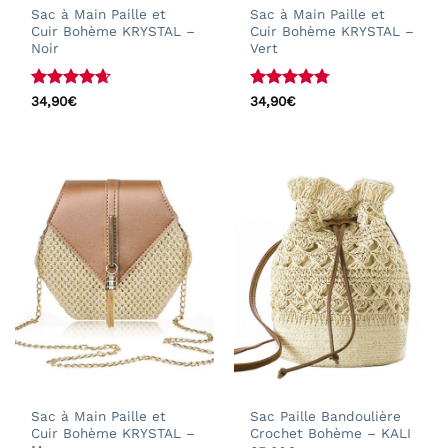
Sac à Main Paille et
Sac à Main Paille et
Cuir Bohème KRYSTAL –
Cuir Bohème KRYSTAL –
Noir
Vert
Note
4.64
Note
4.73
34,90
€
34,90
€
sur 5
sur 5
Sac à Main Paille et
Sac Paille Bandoulière
Cuir Bohème KRYSTAL –
Crochet Bohème – KALI