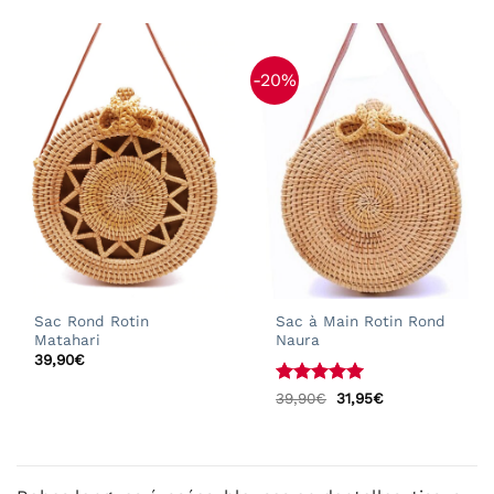
-20%
Sac Rond Rotin
Sac à Main Rotin Rond
Matahari
Naura
39,90
€
Note
5
sur
Le
Le
39,90
€
31,95
€
prix
prix
5
initial
actuel
était :
est :
39,90€.
31,95€.