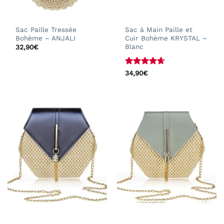
Sac Paille Tressée
Sac à Main Paille et
Bohème – ANJALI
Cuir Bohème KRYSTAL –
Blanc
32,90
€
Note
4.62
34,90
€
sur 5