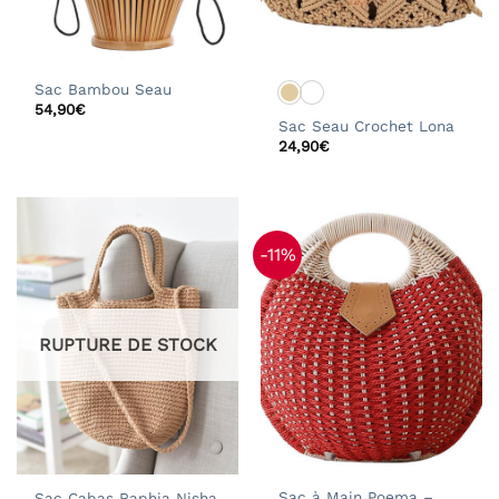
Sac Bambou Seau
54,90
€
Sac Seau Crochet Lona
24,90
€
-11%
RUPTURE DE STOCK
Sac à Main Poema –
Sac Cabas Raphia Nisha