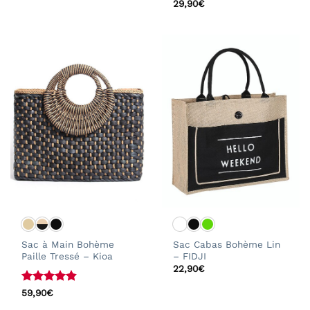
Note
5
sur
29,90
€
5
Sac à Main Bohème
Sac Cabas Bohème Lin
Paille Tressé – Kioa
– FIDJI
22,90
€
Note
4.83
59,90
€
sur 5