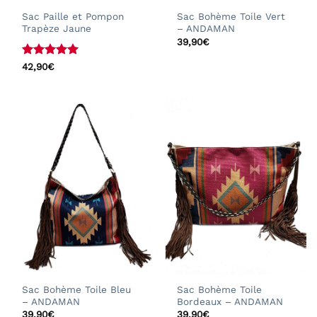
Sac Paille et Pompon
Sac Bohème Toile Vert
Trapèze Jaune
– ANDAMAN
39,90
€
Note
5
sur
42,90
€
5
Sac Bohème Toile Bleu
Sac Bohème Toile
– ANDAMAN
Bordeaux – ANDAMAN
39,90
€
39,90
€