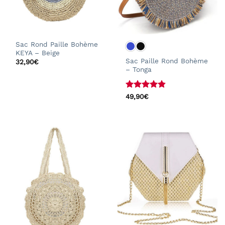
Sac Rond Paille Bohème
KEYA – Beige
Sac Paille Rond Bohème
32,90
€
– Tonga
Note
4.8
49,90
€
sur 5