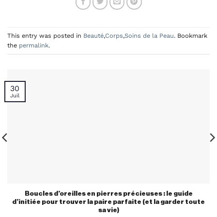
This entry was posted in
Beauté
,
Corps
,
Soins de la Peau
. Bookmark
the
permalink
.
30
Juil
Boucles d’oreilles en pierres précieuses : le guide
d’initiée pour trouver la paire parfaite (et la garder toute
sa vie)