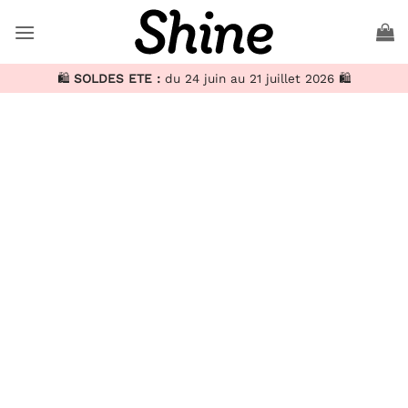
Passer
au
contenu
🛍️
SOLDES ETE :
du 24 juin au 21 juillet 2026 🛍️