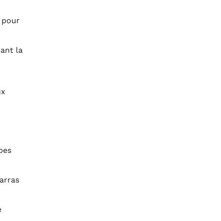
, pour
ant la
ux
pes
arras
e