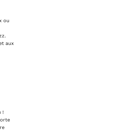
x ou
zz.
et aux
 !
porte
re