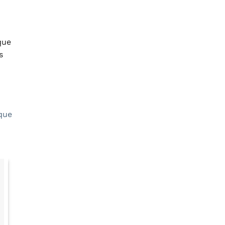
que
s
ique