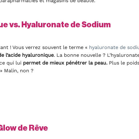
 parapharmacies et magasins de beauté.
ue vs. Hyaluronate de Sodium
tant ! Vous verrez souvent le terme «
hyaluronate de sod
de l’acide hyaluronique
. La bonne nouvelle ? L’hyaluronat
ce qui lui
permet de mieux pénétrer la peau.
Plus le poid
 » Malin, non ?
 Glow de Rêve