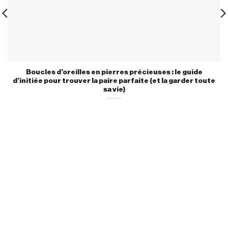
Boucles d’oreilles en pierres précieuses : le guide
d’initiée pour trouver la paire parfaite (et la garder toute
sa vie)