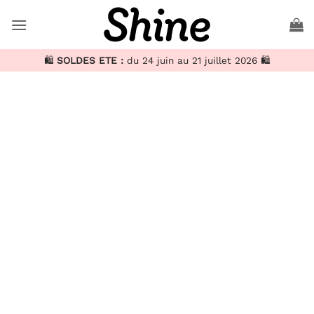
Passer
au
contenu
🛍️
SOLDES ETE :
du 24 juin au 21 juillet 2026 🛍️