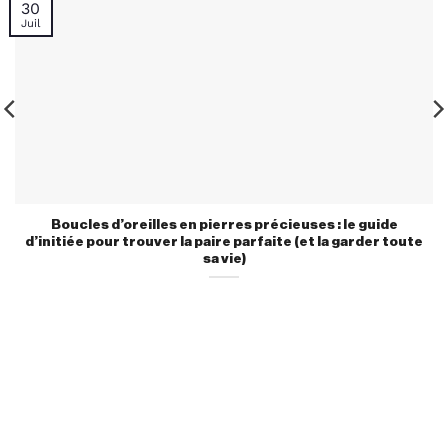
30
Juil
Boucles d’oreilles en pierres précieuses : le guide
d’initiée pour trouver la paire parfaite (et la garder toute
sa vie)