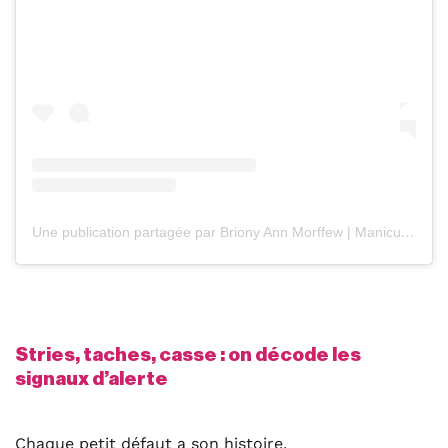
Une publication partagée par Briony Ann Morffew | Manicurist & Content Creator (@brionyannmorffew)
Stries, taches, casse : on décode les
signaux d’alerte
Chaque petit défaut a son histoire.