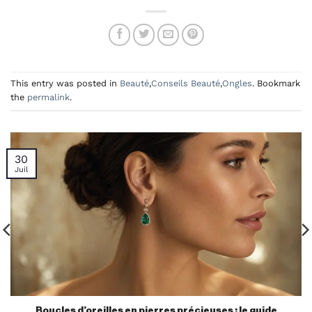
This entry was posted in
Beauté
,
Conseils Beauté
,
Ongles
. Bookmark
the
permalink
.
30
Juil
Boucles d’oreilles en pierres précieuses : le guide