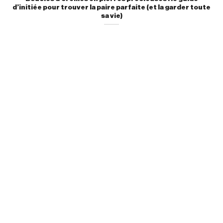
d’initiée pour trouver la paire parfaite (et la garder toute
sa vie)