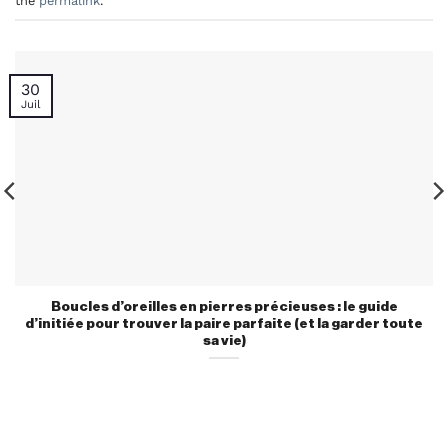
the
permalink
.
30
Juil
Boucles d’oreilles en pierres précieuses : le guide
d’initiée pour trouver la paire parfaite (et la garder toute
sa vie)