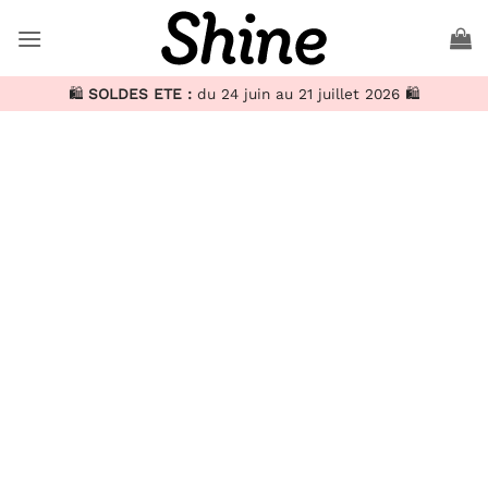
Passer
au
contenu
🛍️
SOLDES ETE :
du 24 juin au 21 juillet 2026 🛍️