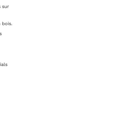
 sur
 bois.
s
ials