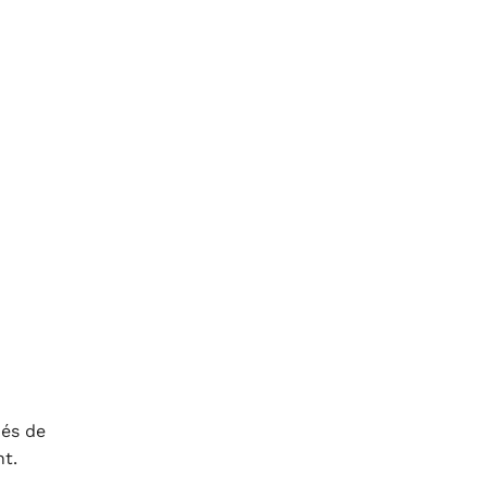
hés de
nt.