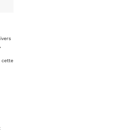
ivers
,
 cette
t