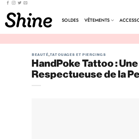
Passer
au
contenu
SOLDES
VÊTEMENTS
ACCESSO
BEAUTÉ
,
TATOUAGES ET PIERCINGS
HandPoke Tattoo : Une
Respectueuse de la P