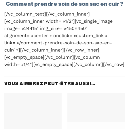
Comment prendre soin de son sac en cuir ?
[/vc_column_text][/vc_column_inner]
[vc_column_inner width= »1/2″][vc_single_image
image= »24415″ img_size= »450×450″
alignment= »center » onclick= »custom_link »
link= »/comment-prendre-soin-de-son-sac-en-
cuir/ »][/vc_column_inner][/vc_row_inner]
[vc_empty_space][/vc_column][vc_column
width= »1/4″][vc_empty_space][/vc_column][/vc_row]
VOUS AIMEREZ PEUT-ÊTRE AUSSI…