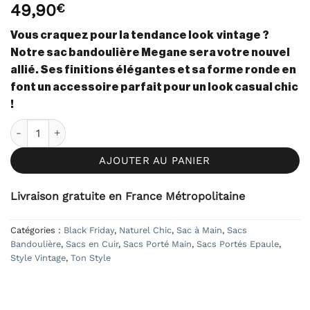
49,90
€
5 basé sur
notations
client
Vous craquez pour la tendance look vintage ?
Notre sac bandoulière Megane sera votre nouvel
allié. Ses finitions élégantes et sa forme ronde en
font un accessoire parfait pour un look casual chic
!
quantité de Sac Rond en Simili Cuir Megane - Vert
AJOUTER AU PANIER
Livraison gratuite en France Métropolitaine
Catégories :
Black Friday
,
Naturel Chic
,
Sac à Main
,
Sacs
Bandoulière
,
Sacs en Cuir
,
Sacs Porté Main
,
Sacs Portés Epaule
,
Style Vintage
,
Ton Style