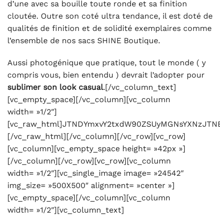
d’une avec sa bouille toute ronde et sa finition
cloutée. Outre son coté ultra tendance, il est doté de
qualités de finition et de solidité exemplaires comme
l’ensemble de nos sacs SHINE Boutique.
Aussi photogénique que pratique, tout le monde ( y
compris vous, bien entendu ) devrait l’adopter pour
sublimer son look casual
.[/vc_column_text][vc_empty_space][/vc_column][vc_column width= »1/2″][vc_raw_html]JTNDYmxvY2txdW90ZSUyMGNsYXNzJTNEJTIyaW5zdGFncmFtLW1lZGlhJTIyJTIwZGF0YS1pbnN0Z3JtLWNhcHRpb25lZCUyMGRhdGEtaW5zdGdybS1wZXJtYWxpbmslM0QlMjJodHRwcyUzQSUyRiUyRnd3dy5pbnN0YWdyYW0uY29tJTJGcCUyRkI1M1ViSGZDQ25aJTJGJTNGdXRtX3NvdXJjZSUzRGlnX2VtYmVkJTI2YW1wJTNCdXRtX2NhbXBhaWduJTNEbG9hZGluZyUyMiUyMGRhdGEtaW5zdGdybS12ZXJzaW9uJTNEJTIyMTIlMjIlMjBzdHlsZSUzRCUyMiUyMGJhY2tncm91bmQlM0ElMjNGRkYlM0IlMjBib3JkZXIlM0EwJTNCJTIwYm9yZGVyLXJhZGl1cyUzQTNweCUzQiUyMGJveC1zaGFkb3clM0EwJTIwMCUyMDFweCUyMDAlMjByZ2JhJTI4MCUyQzAlMkMwJTJDMC41JTI5JTJDMCUyMDFweCUyMDEwcHglMjAwJTIwcmdiYSUyODAlMkMwJTJDMCUyQzAuMTUlMjklM0IlMjBtYXJnaW4lM0ElMjAxcHglM0IlMjBtYXgtd2lkdGglM0E1NDBweCUzQiUyMG1pbi13aWR0aCUzQTMyNnB4JTNCJTIwcGFkZGluZyUzQTAlM0IlMjB3aWR0aCUzQTk5LjM3NSUyNSUzQiUyMHdpZHRoJTNBLXdlYmtpdC1jYWxjJTI4MTAwJTI1JTIwLSUyMDJweCUyOSUzQiUyMHdpZHRoJTNBY2FsYyUyODEwMCUyNSUyMC0lMjAycHglMjklM0IlMjIlM0UlM0NkaXYlMjBzdHlsZSUzRCUyMnBhZGRpbmclM0ExNnB4JTNCJTIyJTNFJTIwJTNDYSUyMGhyZWYlM0QlMjJodHRwcyUzQSUyRiUyRnd3dy5pbnN0YWdyYW0uY29tJTJGcCUyRkI1M1ViSGZDQ25aJTJGJTNGdXRtX3NvdXJjZSUzRGlnX2VtYmVkJTI2YW1wJTNCdXRtX2NhbXBhaWduJTNEbG9hZGluZyUyMiUyMHN0eWxlJTNEJTIyJTIwYmFja2dyb3VuZCUzQSUyM0ZGRkZGRiUzQiUyMGxpbmUtaGVpZ2h0JTNBMCUzQiUyMHBhZGRpbmclM0EwJTIwMCUzQiUyMHRleHQtYWxpZ24lM0FjZW50ZXIlM0IlMjB0ZXh0LWRlY29yYXRpb24lM0Fub25lJTNCJTIwd2lkdGglM0ExMDAlMjUlM0IlMjIlMjB0YXJnZXQlM0QlMjJfYmxhbmslMjIlM0UlMjAlM0NkaXYlMjBzdHlsZSUzRCUyMiUyMGRpc3BsYXklM0ElMjBmbGV4JTNCJTIwZmxleC1kaXJlY3Rpb24lM0ElMjByb3clM0IlMjBhbGlnbi1pdGVtcyUzQSUyMGNlbnRlciUzQiUyMiUzRSUyMCUzQ2RpdiUyMHN0eWxlJTNEJTIyYmFja2dyb3VuZC1jb2xvciUzQSUyMCUyM0Y0RjRGNCUzQiUyMGJvcmRlci1yYWRpdXMlM0ElMjA1MCUyNSUzQiUyMGZsZXgtZ3JvdyUzQSUyMDAlM0IlMjBoZWlnaHQlM0ElMjA0MHB4JTNCJTIwbWFyZ2luLXJpZ2h0JTNBJTIwMTRweCUzQiUyMHdpZHRoJTNBJTIwNDBweCUzQiUyMiUzRSUzQyUyRmRpdiUzRSUyMCUzQ2RpdiUyMHN0eWxlJTNEJTIyZGlzcGxheSUzQSUyMGZsZXglM0IlMjBmbGV4LWRpcmVjdGlvbiUzQSUyMGNvbHVtbiUzQiUyMGZsZXgtZ3JvdyUzQSUyMDElM0IlMjBqdXN0aWZ5LWNvbnRlbnQlM0ElMjBjZW50ZXIlM0IlMjIlM0UlMjAlM0NkaXYlMjBzdHlsZSUzRCUyMiUyMGJhY2tncm91bmQtY29sb3IlM0ElMjAlMjNGNEY0RjQlM0IlMjBib3JkZXItcmFkaXVzJTNBJTIwNHB4JTNCJTIwZmxleC1ncm93JTNBJTIwMCUzQiUyMGhlaWdodCUzQSUyMDE0cHglM0IlMjBtYXJnaW4tYm90dG9tJTNBJTIwNnB4JTNCJTIwd2lkdGglM0ElMjAxMDBweCUzQiUyMiUzRSUzQyUyRmRpdiUzRSUyMCUzQ2RpdiUyMHN0eWxlJTNEJTIyJTIwYmFja2dyb3VuZC1jb2xvciUzQSUyMCUyM0Y0RjRGNCUzQiUyMGJvcmRlci1yYWRpdXMlM0ElMjA0cHglM0IlMjBmbGV4LWdyb3clM0ElMjAwJTNCJTIwaGVpZ2h0JTNBJTIwMTRweCUzQiUyMHdpZHRoJTNBJTIwNjBweCUzQiUyMiUzRSUzQyUyRmRpdiUzRSUzQyUyRmRpdiUzRSUzQyUyRmRpdiUzRSUzQ2RpdiUyMHN0eWxlJTNEJTIycGFkZGluZyUzQSUyMDE5JTI1JTIwMCUzQiUyMiUzRSUzQyUyRmRpdiUzRSUyMCUzQ2RpdiUyMHN0eWxlJTNEJTIyZGlzcGxheSUzQWJsb2NrJTNCJTIwaGVpZ2h0JTNBNTBweCUzQiUyMG1hcmdpbiUzQTAlMjBhdXRvJTIwMTJweCUzQiUyMHdpZHRoJTNBNTBweCUzQiUyMiUzRSUzQ3N2ZyUyMHdpZHRoJTNEJTIyNTBweCUyMiUyMGhlaWdodCUzRCUyMjUwcHglMjIlMjB2aWV3Qm94JTNEJTIyMCUyMDAlMjA2MCUyMDYwJTIyJTIwdmVyc2lvbiUzRCUyMjEuMSUyMiUyMHhtbG5zJTNEJTIyaHR0cHMlM0ElMkYlMkZ3d3cudzMub3JnJTJGMjAwMCUyRnN2ZyUyMiUyMHhtbG5zJTNBeGxpbmslM0QlMjJodHRwcyUzQSUyRiUyRnd3dy53My5vcmclMkYxOTk5JTJGeGxpbmslMjIlM0UlM0NnJTIwc3Ryb2tlJTNEJTIybm9uZSUyMiUyMHN0cm9rZS13aWR0aCUzRCUyMjElMjIlMjBmaWxsJTNEJTIybm9uZSUyMiUyMGZpbGwtcnVsZSUzRCUyMmV2ZW5vZGQlMjIlM0UlM0NnJTIwdHJhbnNmb3JtJTNEJTIydHJhbnNsYXRlJTI4LTUxMS4wMDAwMDAlMkMlMjAtMjAuMDAwMDAwJTI5JTIyJTIwZmlsbCUzRCUyMiUyMzAwMDAwMCUyMiUzRSUzQ2clM0UlM0NwYXRoJTIwZCUzRCUyMk01NTYuODY5JTJDMzAuNDElMjBDNTU0LjgxNCUyQzMwLjQxJTIwNTUzLjE0OCUyQzMyLjA3NiUyMDU1My4xNDglMkMzNC4xMzElMjBDNTUzLjE0OCUyQzM2LjE4NiUyMDU1NC44MTQlMkMzNy44NTIlMjA1NTYuODY5JTJDMzcuODUyJTIwQzU1OC45MjQlMkMzNy44NTIlMjA1NjAuNTklMkMzNi4xODYlMjA1NjAuNTklMkMzNC4xMzElMjBDNTYwLjU5JTJDMzIuMDc2JTIwNTU4LjkyNCUyQzMwLjQxJTIwNTU2Ljg2OSUyQzMwLjQxJTIwTTU0MSUyQzYwLjY1NyUyMEM1MzUuMTE0JTJDNjAuNjU3JTIwNTMwLjM0MiUyQzU1Ljg4NyUyMDUzMC4zNDIlMkM1MCUyMEM1MzAuMzQyJTJDNDQuMTE0JTIwNTM1LjExNCUyQzM5LjM0MiUyMDU0MSUyQzM5LjM0MiUyMEM1NDYuODg3JTJDMzkuMzQyJTIwNTUxLjY1OCUyQzQ0LjExNCUyMDU1MS42NTglMkM1MCUyMEM1NTEuNjU4JTJDNTUuODg3JTIwNTQ2Ljg4NyUyQzYwLjY1NyUyMDU0MSUyQzYwLjY1NyUyME01NDElMkMzMy44ODYlMjBDNTMyLjElMkMzMy44ODYlMjA1MjQuODg2JTJDNDEuMSUyMDUyNC44ODYlMkM1MCUyMEM1MjQuODg2JTJDNTguODk5JTIwNTMyLjElMkM2Ni4xMTMlMjA1NDElMkM2Ni4xMTMlMjBDNTQ5LjklMkM2Ni4xMTMlMjA1NTcuMTE1JTJDNTguODk5JTIwNTU3LjExNSUyQzUwJTIwQzU1Ny4xMTUlMkM0MS4xJTIwNTQ5LjklMkMzMy44ODYlMjA1NDElMkMzMy44ODYlMjBNNTY1LjM3OCUyQzYyLjEwMSUyMEM1NjUuMjQ0JTJDNjUuMDIyJTIwNTY0Ljc1NiUyQzY2LjYwNiUyMDU2NC4zNDYlMkM2Ny42NjMlMjBDNTYzLjgwMyUyQzY5LjA2JTIwNTYzLjE1NCUyQzcwLjA1NyUyMDU2Mi4xMDYlMkM3MS4xMDYlMjBDNTYxLjA1OCUyQzcyLjE1NSUyMDU2MC4wNiUyQzcyLjgwMyUyMDU1OC42NjIlMkM3My4zNDclMjBDNTU3LjYwNyUyQzczLjc1NyUyMDU1Ni4wMjElMkM3NC4yNDQlMjA1NTMuMTAyJTJDNzQuMzc4JTIwQzU0OS45NDQlMkM3NC41MjElMjA1NDguOTk3JTJDNzQuNTUyJTIwNTQxJTJDNzQuNTUyJTIwQzUzMy4wMDMlMkM3NC41NTIlMjA1MzIuMDU2JTJDNzQuNTIxJTIwNTI4Ljg5OCUyQzc0LjM3OCUyMEM1MjUuOTc5JTJDNzQuMjQ0JTIwNTI0LjM5MyUyQzczLjc1NyUyMDUyMy4zMzglMkM3My4zNDclMjBDNTIxLjk0JTJDNzIuODAzJTIwNTIwLjk0MiUyQzcyLjE1NSUyMDUxOS44OTQlMkM3MS4xMDYlMjBDNTE4Ljg0NiUyQzcwLjA1NyUyMDUxOC4xOTclMkM2OS4wNiUyMDUxNy42NTQlMkM2Ny42NjMlMjBDNTE3LjI0NCUyQzY2LjYwNiUyMDUxNi43NTUlMkM2NS4wMjIlMjA1MTYuNjIzJTJDNjIuMTAxJTIwQzUxNi40NzklMkM1OC45NDMlMjA1MTYuNDQ4JTJDNTcuOTk2JTIwNTE2LjQ0OCUyQzUwJTIwQzUxNi40NDglMkM0Mi4wMDMlMjA1MTYuNDc5JTJDNDEuMDU2JTIwNTE2LjYyMyUyQzM3Ljg5OSUyMEM1MTYuNzU1JTJDMzQuOTc4JTIwNTE3LjI0NCUyQzMzLjM5MSUyMDUxNy42NTQlMkMzMi4zMzglMjBDNTE4LjE5NyUyQzMwLjkzOCUyMDUxOC44NDYlMkMyOS45NDIlMjA1MTkuODk0JTJDMjguODk0JTIwQzUyMC45NDIlMkMyNy44NDYlMjA1MjEuOTQlMkMyNy4xOTYlMjA1MjMuMzM4JTJDMjYuNjU0JTIwQzUyNC4zOTMlMkMyNi4yNDQlMjA1MjUuOTc5JTJDMjUuNzU2JTIwNTI4Ljg5OCUyQzI1LjYyMyUyMEM1MzIuMDU3JTJDMjUuNDc5JTIwNTMzLjAwNCUyQzI1LjQ0OCUyMDU0MSUyQzI1LjQ0OCUyMEM1NDguOTk3JTJDMjUuNDQ4JTIwNTQ5Ljk0MyUyQzI1LjQ3OSUyMDU1My4xMDIlMkMyNS42MjMlMjBDNTU2LjAyMSUyQzI1Ljc1NiUyMDU1Ny42MDclMkMyNi4yNDQlMjA1NTguNjYyJTJDMjYuNjU0JTIwQzU2MC4wNiUyQzI3LjE5NiUyMDU2MS4wNTglMkMyNy44NDYlMjA1NjIuMTA2JTJDMjguODk0JTIwQzU2My4xNTQlMkMyOS45NDIlMjA1NjMuODAzJTJDMzAuOTM4JTIwNTY0LjM0NiUyQzMyLjMzOCUyMEM1NjQuNzU2JTJDMzMuMzkxJTIwNTY1LjI0NCUyQzM0Ljk3OCUyMDU2NS4zNzglMkMzNy44OTklMjBDNTY1LjUyMiUyQzQxLjA1NiUyMDU2NS41NTIlMkM0Mi4wMDMlMjA1NjUuNTUyJTJDNTAlMjBDNTY1LjU1MiUyQzU3Ljk5NiUyMDU2NS41MjIlMkM1OC45NDMlMjA1NjUuMzc4JTJDNjIuMTAxJTIwTTU3MC44MiUyQzM3LjYzMSUyMEM1NzAuNjc0JTJDMzQuNDM4JTIwNTcwLjE2NyUyQzMyLjI1OCUyMDU2OS40MjUlMkMzMC4zNDklMjBDNTY4LjY1OSUyQzI4LjM3NyUyMDU2Ny42MzMlMkMyNi43MDIlMjA1NjUuOTY1JTJDMjUuMDM1JTIwQzU2NC4yOTclMkMyMy4zNjglMjA1NjIuNjIzJTJDMjIuMzQyJTIwNTYwLjY1MiUyQzIxLjU3NSUyMEM1NTguNzQzJTJDMjAuODM0JTIwNTU2LjU2MiUyQzIwLjMyNiUyMDU1My4zNjklMkMyMC4xOCUyMEM1NTAuMTY5JTJDMjAuMDMzJTIwNTQ5LjE0OCUyQzIwJTIwNTQxJTJDMjAlMjBDNTMyLjg1MyUyQzIwJTIwNTMxLjgzMSUyQzIwLjAzMyUyMDUyOC42MzElMkMyMC4xOCUyMEM1MjUuNDM4JTJDMjAuMzI2JTIwNTIzLjI1NyUyQzIwLjgzNCUyMDUyMS4zNDklMkMyMS41NzUlMjBDNTE5LjM3NiUyQzIyLjM0MiUyMDUxNy43MDMlMkMyMy4zNjglMjA1MTYuMDM1JTJDMjUuMDM1JTIwQzUxNC4zNjglMkMyNi43MDIlMjA1MTMuMzQyJTJDMjguMzc3JTIwNTEyLjU3NCUyQzMwLjM0OSUyMEM1MTEuODM0JTJDMzIuMjU4JTIwNTExLjMyNiUyQzM0LjQzOCUyMDUxMS4xODElMkMzNy42MzElMjBDNTExLjAzNSUyQzQwLjgzMSUyMDUxMSUyQzQxLjg1MSUyMDUxMSUyQzUwJTIwQzUxMSUyQzU4LjE0NyUyMDUxMS4wMzUlMkM1OS4xNyUyMDUxMS4xODElMkM2Mi4zNjklMjBDNTExLjMyNiUyQzY1LjU2MiUyMDUxMS44MzQlMkM2Ny43NDMlMjA1MTIuNTc0JTJDNjkuNjUxJTIwQzUxMy4zNDIlMkM3MS42MjUlMjA1MTQuMzY4JTJDNzMuMjk2JTIwNTE2LjAzNSUyQzc0Ljk2NSUyMEM1MTcuNzAzJTJDNzYuNjM0JTIwNTE5LjM3NiUyQzc3LjY1OCUyMDUyMS4zNDklMkM3OC40MjUlMjBDNTIzLjI1NyUyQzc5LjE2NyUyMDUyNS40MzglMkM3OS42NzMlMjA1MjguNjMxJTJDNzkuODIlMjBDNTMxLjgzMSUyQzc5Ljk2NSUyMDUzMi44NTMlMkM4MC4wMDElMjA1NDElMkM4MC4wMDElMjBDNTQ5LjE0OCUyQzgwLjAwMSUyMDU1MC4xNjklMkM3OS45NjUlMjA1NTMuMzY5JTJDNzkuODIlMjBDNTU2LjU2MiUyQzc5LjY3MyUyMDU1OC43NDMlMkM3OS4xNjclMjA1NjAuNjUyJTJDNzguNDI1JTIwQzU2Mi42MjMlMkM3Ny42NTglMjA1NjQuMjk3JTJDNzYuNjM0JTIwNTY1Ljk2NSUyQzc0Ljk2NSUyMEM1NjcuNjMzJTJDNzMuMjk2JTIwNTY4LjY1OSUyQzcxLjYyNSUyMDU2OS40MjUlMkM2OS42NTElMjBDNTcwLjE2NyUyQzY3Ljc0MyUyMDU3MC42NzQlMkM2NS41NjIlMjA1NzAuODIlMkM2Mi4zNjklMjBDNTcwLjk2NiUyQzU5LjE3JTIwNTcxJTJDNTguMTQ3JTIwNTcxJTJDNTAlMjBDNTcxJTJDNDEuODUxJTIwNTcwLjk2NiUyQzQwLjgzMSUyMDU3MC44MiUyQzM3LjYzMSUyMiUzRSUzQyUyRnBhdGglM0UlM0MlMkZnJTNFJTNDJTJGZyUzRSUzQyUyRmclM0UlM0MlMkZzdmclM0UlM0MlMkZkaXYlM0UlM0NkaXYlMjBzdHlsZSUzRCUyMnBhZGRpbmctdG9wJTNBJTIwOHB4JTNCJTIyJTNFJTIwJTNDZGl2JTIwc3R5bGUlM0QlMjIlMjBjb2xvciUzQSUyMzM4OTdmMCUzQiUyMGZvbnQtZmFtaWx5JTNBQXJpYWwlMkNzYW5zLXNlcmlmJTNCJTIwZm9udC1zaXplJTNBMTRweCUzQiUyMGZvbnQtc3R5bGUlM0Fub3JtYWwlM0IlMjBmb250LXdlaWdodCUzQTU1MCUzQiUyMGxpbmUtaGVpZ2h0JTNBMThweCUzQiUyMiUzRSUyMFZvaXIlMjBjZXR0ZSUyMHB1YmxpY2F0aW9uJTIwc3VyJTIwSW5zdGFncmFtJTNDJTJGZGl2JTNFJTNDJTJGZGl2JTNFJTNDZGl2JTIwc3R5bGUlM0QlMjJwYWRkaW5nJTNBJTIwMTIuNSUyNSUyMDAlM0IlMjIlM0UlM0MlMkZkaXYlM0UlMjAlM0NkaXYlMjBzdHlsZSUzRCUyMmRpc3BsYXklM0ElMjBmbGV4JTNCJTIwZmxleC1kaXJlY3Rpb24lM0ElMjByb3clM0IlMjBtYXJnaW4tYm90dG9tJTNBJTIwMTRweCUzQiUyMGFsaWduLWl0ZW1zJTNBJTIwY2VudGVyJTNCJTIyJTNFJTNDZGl2JTNFJTIwJTNDZGl2JTIwc3R5bGUlM0QlMjJiYWNrZ3JvdW5kLWNvbG9yJTNBJTIwJTIzRjRGNEY0JTNCJTIwYm9yZGVyLXJhZGl1cyUzQSUyMDUwJTI1JTNCJTIwaGVpZ2h0JTNBJTIwMTIuNXB4JTNCJTIwd2lkdGglM0ElMjAxMi41cHglM0IlMjB0cmFuc2Zvcm0lM0ElMjB0cmFuc2xhdGVYJTI4MHB4JTI5JTIwdHJhbnNsYXRlWSUyODdweCUyOSUzQiUyMiUzRSUzQyUyRmRpdiUzRSUyMCUzQ2RpdiUyMHN0eWxlJTNEJTIyYmFja2dyb3VuZC1jb2xvciUzQSUyMCUyM0Y0RjRGNCUzQiUyMGhlaWdodCUzQSUyMDEyLjVweCUzQiUyMHRyYW5zZm9ybSUzQSUyMHJvdGF0ZSUyOC00NWRlZyUyOSUyMHRyYW5zbGF0ZVglMjgzcHglMjklMjB0cmFuc2xhdGVZJTI4MXB4JTI5JTNCJTIwd2lkdGglM0ElMjAxMi41cHglM0IlMjBmbGV4LWdyb3clM0ElMjAwJTNCJTIwbWFyZ2luLXJpZ2h0JTNBJTIwMTRweCUzQiUyMG1hcmdpbi1sZWZ0JTNBJTIwMnB4JTNCJTIyJTNFJTNDJTJGZGl2JTNFJTIwJTNDZGl2JTIwc3R5bGUlM0QlMjJiYWNrZ3JvdW5kLWNvbG9yJTNBJTIwJTIzRjRGNEY0JTNCJTIwYm9yZGVyLXJhZGl1cyUzQSUyMDUwJTI1JTNCJTIwaGVpZ2h0JTNBJTIwMTIuNXB4JTNCJTIwd2lkdGglM0ElMjAxMi41cHglM0IlMjB0cmFuc2Zvcm0lM0ElMjB0cmFuc2xhdGVYJTI4OXB4JTI5JTIwdHJhbnNsYXRlWSUyOC0xOHB4JTI5JTNCJTIyJTNFJTNDJTJGZGl2JTNFJTNDJTJGZGl2JTNFJTNDZGl2JTIwc3R5bGUlM0QlMjJtYXJnaW4tbGVmdCUzQSUyMDhweCUzQiUyMiUzRSUyMCUzQ2RpdiUyMHN0eWxlJTNEJTIyJTIwYmFja2dyb3VuZC1jb2xvciUzQSUyMCUyM0Y0RjRGNCUzQiUyMGJvcmRlci1yYWRpdXMlM0ElMjA1MCUyNSUzQiUyMGZsZXgtZ3JvdyUzQSUyMDAlM0IlMjBoZWlnaHQlM0ElMjAyMHB4JTNCJTIwd2lkdGglM0ElMjAyMHB4JTNCJTIyJTNFJTNDJTJGZGl2JTNFJTIwJTNDZGl2J