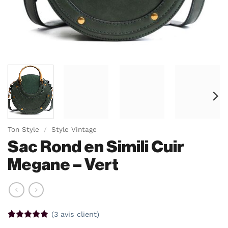
Ton Style
/
Style Vintage
Sac Rond en Simili Cuir
Megane – Vert
(
3
avis client)
Noté
3
5
sur