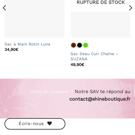
RUPTURE DE STOCK
Sac à Main Rotin Luna
34,90
€
Sac Seau Cuir Chaîne –
SUZANA
49,90
€
Envie de papoter ?
Notre SAV te répond au
contact@shineboutique.fr
Écris-nous