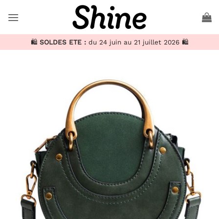
Passer
au
contenu
🛍️
SOLDES ETE :
du 24 juin au 21 juillet 2026 🛍️