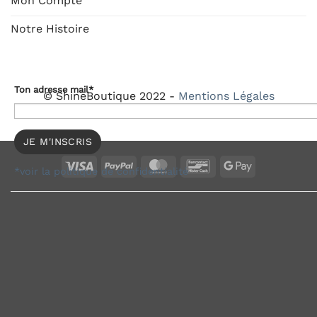
Mon Compte
Notre Histoire
Ton adresse mail*
© ShineBoutique 2022 -
Mentions Légales
Visa
PayPal
MasterCard
Bancontact
Google
*voir la politique de confidentialité
Pay