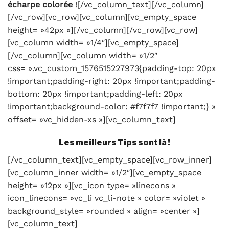
écharpe colorée
![/vc_column_text][/vc_column]
[/vc_row][vc_row][vc_column][vc_empty_space
height= »42px »][/vc_column][/vc_row][vc_row]
[vc_column width= »1/4″][vc_empty_space]
[/vc_column][vc_column width= »1/2″
css= ».vc_custom_1576515227973{padding-top: 20px
!important;padding-right: 20px !important;padding-
bottom: 20px !important;padding-left: 20px
!important;background-color: #f7f7f7 !important;} »
offset= »vc_hidden-xs »][vc_column_text]
Les meilleurs Tips sont là !
[/vc_column_text][vc_empty_space][vc_row_inner]
[vc_column_inner width= »1/2″][vc_empty_space
height= »12px »][vc_icon type= »linecons »
icon_linecons= »vc_li vc_li-note » color= »violet »
background_style= »rounded » align= »center »]
[vc_column_text]