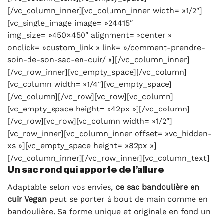
[/vc_column_inner][vc_column_inner width= »1/2″]
[vc_single_image image= »24415″
img_size= »450×450″ alignment= »center »
onclick= »custom_link » link= »/comment-prendre-
soin-de-son-sac-en-cuir/ »][/vc_column_inner]
[/vc_row_inner][vc_empty_space][/vc_column]
[vc_column width= »1/4″][vc_empty_space]
[/vc_column][/vc_row][vc_row][vc_column]
[vc_empty_space height= »42px »][/vc_column]
[/vc_row][vc_row][vc_column width= »1/2″]
[vc_row_inner][vc_column_inner offset= »vc_hidden-
xs »][vc_empty_space height= »82px »]
[/vc_column_inner][/vc_row_inner][vc_column_text]
Un sac rond qui apporte de l’allure
Adaptable selon vos envies,
ce sac bandoulière en
cuir Vegan
peut se porter à bout de main comme en
bandoulière. Sa forme unique et originale en fond un