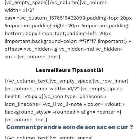
[vc_empty_space][/vc_column][vc_column
width= »1/2″
css= ».vc_custom_1576515422893{padding-top: 20px
!important;padding-right: 20px !important;padding-
bottom: 20px !important;padding-left: 20px
!important;background-color: #f7f7f7 !important;} »
offset= »vc_hidden-lg vc_hidden-md vc_hidden-
sm »][vc_column_text]
Les meilleurs Tips sont là !
[/vc_column_text][vc_empty_space][vc_row_inner]
[vc_column_inner width= »1/2″][vc_empty_space
height= »12px »][vc_icon type= »linecons »
icon_linecons= »vc_li vc_li-note » color= »violet »
background_style= »rounded » align= »center »]
[vc_column_text]
Comment prendre soin de son sac en cuir ?
[/vc_column_text][vc_empty_space]