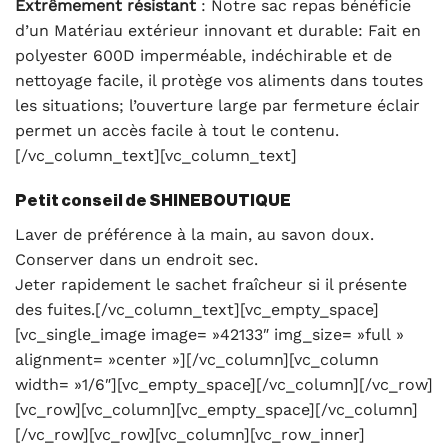
Extrêmement
résistant
: Notre sac repas bénéficie
d’un Matériau extérieur innovant et durable: Fait en
polyester 600D imperméable, indéchirable et de
nettoyage facile, il protège vos aliments dans toutes
les situations; l’ouverture large par fermeture éclair
permet un accès facile à tout le contenu.
[/vc_column_text][vc_column_text]
Petit conseil de SHINEBOUTIQUE
Laver de préférence à la main, au savon doux.
Conserver dans un endroit sec.
Jeter rapidement le sachet fraîcheur si il présente
des fuites.[/vc_column_text][vc_empty_space]
[vc_single_image image= »42133″ img_size= »full »
alignment= »center »][/vc_column][vc_column
width= »1/6″][vc_empty_space][/vc_column][/vc_row]
[vc_row][vc_column][vc_empty_space][/vc_column]
[/vc_row][vc_row][vc_column][vc_row_inner]