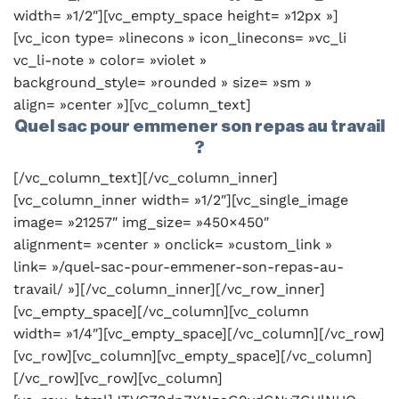
width= »1/2″][vc_empty_space height= »12px »]
[vc_icon type= »linecons » icon_linecons= »vc_li
vc_li-note » color= »violet »
background_style= »rounded » size= »sm »
align= »center »][vc_column_text]
Quel sac pour emmener son repas au travail
?
[/vc_column_text][/vc_column_inner]
[vc_column_inner width= »1/2″][vc_single_image
image= »21257″ img_size= »450×450″
alignment= »center » onclick= »custom_link »
link= »/quel-sac-pour-emmener-son-repas-au-
travail/ »][/vc_column_inner][/vc_row_inner]
[vc_empty_space][/vc_column][vc_column
width= »1/4″][vc_empty_space][/vc_column][/vc_row]
[vc_row][vc_column][vc_empty_space][/vc_column]
[/vc_row][vc_row][vc_column]