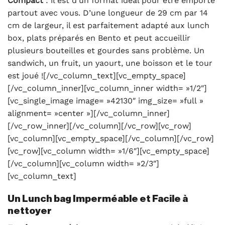
Compact
: il est d’un format idéal pour être emporté
partout avec vous. D’une longueur de 29 cm par 14
cm de largeur, il est parfaitement adapté aux lunch
box, plats préparés en Bento et peut accueillir
plusieurs bouteilles et gourdes sans problème. Un
sandwich, un fruit, un yaourt, une boisson et le tour
est joué ![/vc_column_text][vc_empty_space]
[/vc_column_inner][vc_column_inner width= »1/2″]
[vc_single_image image= »42130″ img_size= »full »
alignment= »center »][/vc_column_inner]
[/vc_row_inner][/vc_column][/vc_row][vc_row]
[vc_column][vc_empty_space][/vc_column][/vc_row]
[vc_row][vc_column width= »1/6″][vc_empty_space]
[/vc_column][vc_column width= »2/3″]
[vc_column_text]
Un Lunch bag Imperméable et Facile à
nettoyer