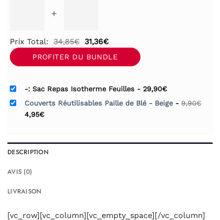
+
Le
Le
Prix Total:
34,85
€
31,36
€
prix
prix
PROFITER DU BUNDLE
initial
actuel
était :
est :
-: Sac Repas Isotherme Feuilles
-
29,90
€
34,85€.
31,36€.
Couverts Réutilisables Paille de Blé - Beige
-
9,90
€
Le
Le
4,95
€
prix
prix
initial
actuel
était :
est :
9,90€.
4,95€.
DESCRIPTION
AVIS (0)
LIVRAISON
[vc_row][vc_column][vc_empty_space][/vc_column]