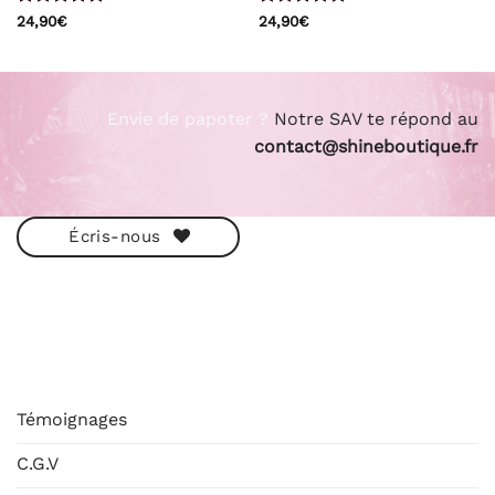
Note
4.75
Note
4.75
24,90
€
24,90
€
sur 5
sur 5
Envie de papoter ?
Notre SAV te répond au
contact@shineboutique.fr
Écris-nous
ESHOP
Témoignages
C.G.V