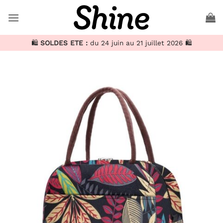
Passer
au
contenu
🛍️
SOLDES ETE :
du 24 juin au 21 juillet 2026 🛍️