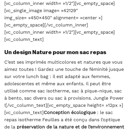
[vc_column_inner width= »1/2″][vc_empty_space]
[vc_single_image image= »42129″
img_size= »450×450″ alignment= »center »]
[vc_empty_space][/vc_column_inner]
[vc_column_inner width= »1/2″][vc_empty_space]
[vc_column_text]
Un design Nature pour mon sac repas
C’est ses imprimés multicolores et natures que vous
aimez toutes ! Gardez une touche de féminité jusque
sur votre lunch bag : il est adapté aux femmes,
adolescentes et même aux enfants. Il peut être
utilisé comme sac isotherme, sac à pique-nique, sac
à bento, sac divers ou sac à provisions. Jungle Power
![/vc_column_text][vc_empty_space height= »12px »]
[vc_column_text]
Conception écologique
: le sac
repas isotherme Feuilles a été conçu dans l’optique
de la
préservation de la nature et de l’environnement