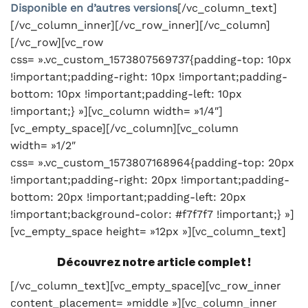
Disponible en d’autres versions
[/vc_column_text]
[/vc_column_inner][/vc_row_inner][/vc_column]
[/vc_row][vc_row
css= ».vc_custom_1573807569737{padding-top: 10px
!important;padding-right: 10px !important;padding-
bottom: 10px !important;padding-left: 10px
!important;} »][vc_column width= »1/4″]
[vc_empty_space][/vc_column][vc_column
width= »1/2″
css= ».vc_custom_1573807168964{padding-top: 20px
!important;padding-right: 20px !important;padding-
bottom: 20px !important;padding-left: 20px
!important;background-color: #f7f7f7 !important;} »]
[vc_empty_space height= »12px »][vc_column_text]
Découvrez notre article complet !
[/vc_column_text][vc_empty_space][vc_row_inner
content_placement= »middle »][vc_column_inner