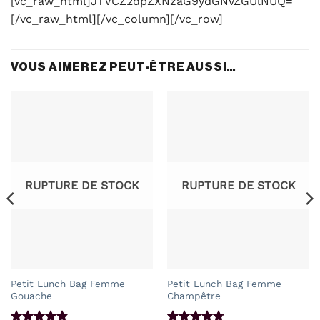
[vc_raw_html]JTVCZ2dpZXNzaG9ydGNvZGUlNUQ=
[/vc_raw_html][/vc_column][/vc_row]
VOUS AIMEREZ PEUT-ÊTRE AUSSI…
RUPTURE DE STOCK
RUPTURE DE STOCK
Petit Lunch Bag Femme
Petit Lunch Bag Femme
Gouache
Champêtre