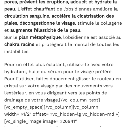
pores, prévient les éruptions, adoucit et hydrate la
peau
. L
‘effet chauffant
de l’obsidiennes améliore
la
circulation sanguine
,
accélère la cicatrisation des
plaies
,
décongestionne le visage
, stimule le collagène
et
augmente l’élasticité de la peau.
Sur le
plan métaphysique
, l’obsidienne est associé au
chakra racine
et protégerait le mental de toutes les
instabilités.
Pour un effet plus éclatant, utilisez-le avec votre
hydratant, huile ou sérum pour le visage préféré.
Pour l’utiliser, faites doucement glisser le rouleau en
cristal sur votre visage par des mouvements vers
l’extérieur, en vous dirigeant vers les points de
drainage de votre visage.[/vc_column_text]
[vc_empty_space][/vc_column][vc_column
width= »1/2″ offset= »vc_hidden-lg vc_hidden-md »]
[vc_single_image image= »26941″