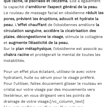
que l’acné, le psoriasis et l’eczéma
. Elle a également
la capacité d’
améliorer l’aspect général de la peau
.
Le rouleau de massage facial en obsidienne
réduit les
pores, prévient les éruptions, adoucit et hydrate la
peau
. L
‘effet chauffant
de l’obsidiennes améliore
la
circulation sanguine
,
accélère la cicatrisation des
plaies
,
décongestionne le visage
, stimule le collagène
et
augmente l’élasticité de la peau.
Sur le
plan métaphysique
, l’obsidienne est associé au
chakra racine
et protégerait le mental de toutes les
instabilités.
Pour un effet plus éclatant, utilisez-le avec votre
hydratant, huile ou sérum pour le visage préféré.
Pour l’utiliser, faites doucement glisser le rouleau en
cristal sur votre visage par des mouvements vers
l’extérieur, en vous dirigeant vers les points de
drainage de votre visage.[/vc_column_text]