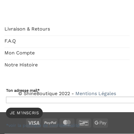
AIDE
Livraison & Retours
F.A.Q
Mon Compte
Notre Histoire
Ton adresse mail*
© ShineBoutique 2022 -
Mentions Légales
Visa
PayPal
MasterCard
Bancontact
Google
*voir la politique de confidentialité
Pay