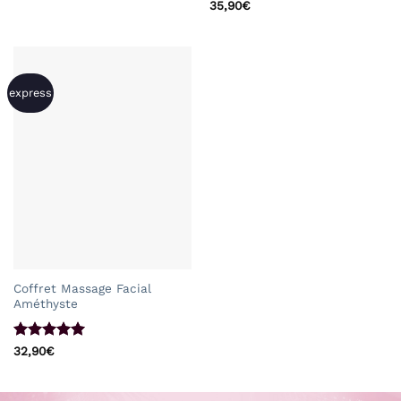
5
Note
5
sur
35,90
€
5
express
Coffret Massage Facial
Améthyste
Note
5
sur
32,90
€
5