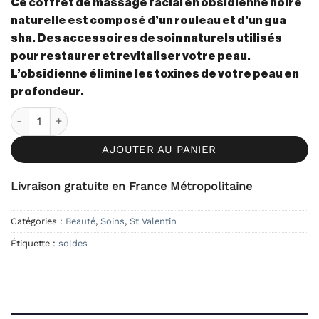
Ce coffret de massage facial en obsidienne noire
naturelle est composé d’un rouleau et d’un gua
sha. Des accessoires de soin naturels utilisés
pour restaurer et revitaliser votre peau.
L’obsidienne élimine les toxines de votre peau en
profondeur.
quantité de Coffret Massage Facial Obsidienne noire
AJOUTER AU PANIER
Livraison gratuite en France Métropolitaine
Catégories :
Beauté
,
Soins
,
St Valentin
Étiquette :
soldes