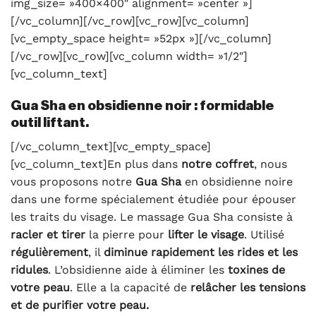
img_size= »400×400″ alignment= »center »]
[/vc_column][/vc_row][vc_row][vc_column]
[vc_empty_space height= »52px »][/vc_column]
[/vc_row][vc_row][vc_column width= »1/2″]
[vc_column_text]
Gua Sha en obsidienne noir : formidable
outil liftant.
[/vc_column_text][vc_empty_space]
[vc_column_text]En plus dans
notre coffret
, nous
vous proposons notre
Gua Sha
en obsidienne noire
dans une forme spécialement étudiée pour épouser
les traits du visage. Le massage Gua Sha consiste à
racler et tirer
la pierre pour
lifter le visage
. Utilisé
régulièrement
, il
diminue rapidement les rides et les
ridules
. L’obsidienne aide à éliminer les
toxines de
votre peau
. Elle a la capacité de
relâcher les tensions
et de purifier votre peau.