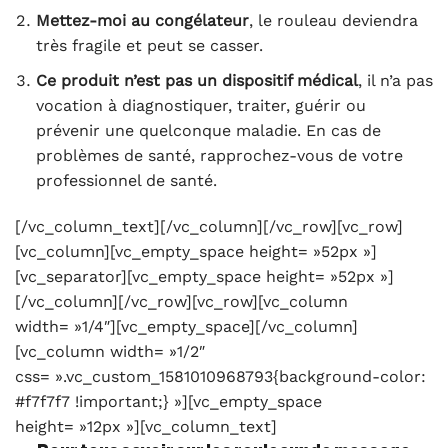
Mettez-moi au congélateur
, le rouleau deviendra
très fragile et peut se casser.
Ce produit n’est pas un dispositif médical
, il n’a pas
vocation à diagnostiquer, traiter, guérir ou
prévenir une quelconque maladie. En cas de
problèmes de santé, rapprochez-vous de votre
professionnel de santé.
[/vc_column_text][/vc_column][/vc_row][vc_row]
[vc_column][vc_empty_space height= »52px »]
[vc_separator][vc_empty_space height= »52px »]
[/vc_column][/vc_row][vc_row][vc_column
width= »1/4″][vc_empty_space][/vc_column]
[vc_column width= »1/2″
css= ».vc_custom_1581010968793{background-color:
#f7f7f7 !important;} »][vc_empty_space
height= »12px »][vc_column_text]