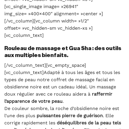
[vc_single_image image= »26941″
img_size= »400×400″ alignment= »center »]
[/vc_column][vc_column width= »1/2″
offset= »vc_hidden-sm vc_hidden-xs »]
[vc_column_text]
Rouleau de massage et Gua Sha : des outils
aux multiples bienfaits.
[/vc_column_text][vc_empty_space]
[vc_column_text]Adapté à tous les âges et tous les
types de peau notre coffret de massage facial en
obsidienne noire est un cadeau idéal. Un massage
doux régulier avec ce rouleau aidera à
raffermir
l’apparence de votre peau
.
De couleur sombre, la roche d’obsidienne noire est
l’une des plus
puissantes pierre de guérison
. Elle
corrige rapidement les
déséquilibres de la peau tels