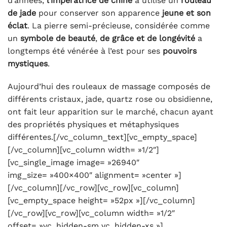
d’années,
l’impératrice de chine
a utilisé un
rouleau
de jade
pour conserver son apparence
jeune et son
éclat
. La pierre semi-précieuse, considérée comme
un
symbole de beauté
,
de grâce et de longévité
a
longtemps été vénérée à l’est pour ses
pouvoirs
mystiques
.
Aujourd’hui des rouleaux de massage composés de
différents cristaux, jade, quartz rose ou obsidienne,
ont fait leur apparition sur le marché, chacun ayant
des propriétés physiques et métaphysiques
différentes.[/vc_column_text][vc_empty_space]
[/vc_column][vc_column width= »1/2″]
[vc_single_image image= »26940″
img_size= »400×400″ alignment= »center »]
[/vc_column][/vc_row][vc_row][vc_column]
[vc_empty_space height= »52px »][/vc_column]
[/vc_row][vc_row][vc_column width= »1/2″
offset= »vc_hidden-sm vc_hidden-xs »]