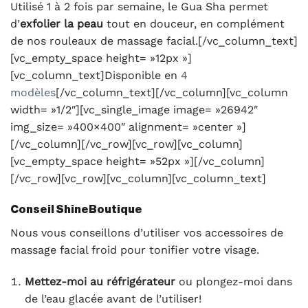
Utilisé 1 à 2 fois par semaine, le Gua Sha permet
d’
exfolier la peau
tout en douceur, en complément
de nos rouleaux de massage facial.[/vc_column_text]
[vc_empty_space height= »12px »]
[vc_column_text]Disponible en
4
modèles
[/vc_column_text][/vc_column][vc_column
width= »1/2″][vc_single_image image= »26942″
img_size= »400×400″ alignment= »center »]
[/vc_column][/vc_row][vc_row][vc_column]
[vc_empty_space height= »52px »][/vc_column]
[/vc_row][vc_row][vc_column][vc_column_text]
Conseil ShineBoutique
Nous vous conseillons d’utiliser vos accessoires de
massage facial froid pour tonifier votre visage.
Mettez-moi au réfrigérateur
ou plongez-moi dans
de l’eau glacée avant de l’utiliser!