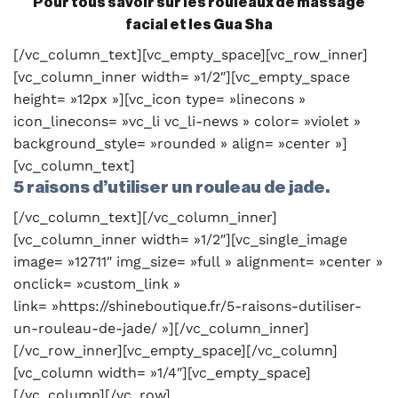
Pour tous savoir sur les rouleaux de massage
facial et les Gua Sha
[/vc_column_text][vc_empty_space][vc_row_inner]
[vc_column_inner width= »1/2″][vc_empty_space
height= »12px »][vc_icon type= »linecons »
icon_linecons= »vc_li vc_li-news » color= »violet »
background_style= »rounded » align= »center »]
[vc_column_text]
5 raisons d’utiliser un rouleau de jade.
[/vc_column_text][/vc_column_inner]
[vc_column_inner width= »1/2″][vc_single_image
image= »12711″ img_size= »full » alignment= »center »
onclick= »custom_link »
link= »https://shineboutique.fr/5-raisons-dutiliser-
un-rouleau-de-jade/ »][/vc_column_inner]
[/vc_row_inner][vc_empty_space][/vc_column]
[vc_column width= »1/4″][vc_empty_space]
[/vc_column][/vc_row]