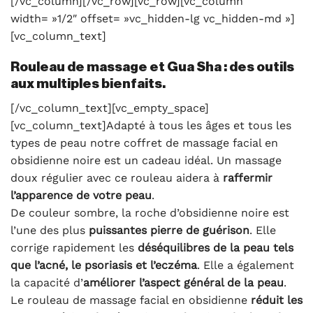
[/vc_column][/vc_row][vc_row][vc_column
width= »1/2″ offset= »vc_hidden-lg vc_hidden-md »]
[vc_column_text]
Rouleau de massage et Gua Sha : des outils
aux multiples bienfaits.
[/vc_column_text][vc_empty_space]
[vc_column_text]Adapté à tous les âges et tous les
types de peau notre coffret de massage facial en
obsidienne noire est un cadeau idéal. Un massage
doux régulier avec ce rouleau aidera à
raffermir
l’apparence de votre peau
.
De couleur sombre, la roche d’obsidienne noire est
l’une des plus
puissantes pierre de guérison
. Elle
corrige rapidement les
déséquilibres de la peau tels
que l’acné, le psoriasis et l’eczéma
. Elle a également
la capacité d’
améliorer l’aspect général de la peau
.
Le rouleau de massage facial en obsidienne
réduit les