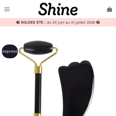
Passer
au
contenu
🛍️
SOLDES ETE :
du 24 juin au 21 juillet 2026 🛍️
express