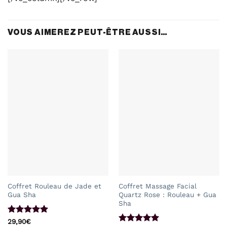
VOUS AIMEREZ PEUT-ÊTRE AUSSI…
Coffret Rouleau de Jade et
Coffret Massage Facial
Gua Sha
Quartz Rose : Rouleau + Gua
Sha
Note
5
sur
29,90
€