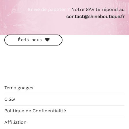
Envie de papoter ?
Notre SAV te répond au
contact@shineboutique.fr
Écris-nous
ESHOP
Témoignages
C.G.V
Politique de Confidentialité
Affiliation