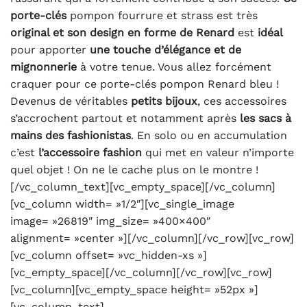
porte-clés
pompon fourrure et strass est très
original et son design en forme de
Renard
est
idéal
pour apporter
une touche d’élégance et de
mignonnerie
à votre tenue. Vous allez forcément
craquer pour ce porte-clés pompon Renard bleu !
Devenus de véritables
petits bijoux
, ces accessoires
s’accrochent partout et notamment après
les sacs à
mains des fashionistas
. En solo ou en accumulation
c’est
l’accessoire fashion
qui met en valeur n’importe
quel objet ! On ne le cache plus on le montre !
[/vc_column_text][vc_empty_space][/vc_column]
[vc_column width= »1/2″][vc_single_image
image= »26819″ img_size= »400×400″
alignment= »center »][/vc_column][/vc_row][vc_row]
[vc_column offset= »vc_hidden-xs »]
[vc_empty_space][/vc_column][/vc_row][vc_row]
[vc_column][vc_empty_space height= »52px »]
[vc_column_text]