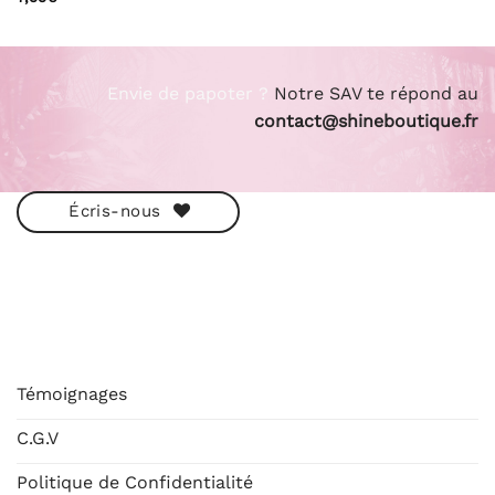
sur 5
Envie de papoter ?
Notre SAV te répond au
contact@shineboutique.fr
Écris-nous
ESHOP
Témoignages
C.G.V
Politique de Confidentialité