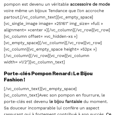
pompon est devenu un véritable
accessoire de mode
voire même un bijoux Tendance que l’on accroche
partout.[/vc_column_text][vc_empty_space]
[vc_single_image image= »25161″ img_size= »full »
alignment= »center »][/vc_column][/vc_row][vc_row]
[vc_column offset= »vc_hidden-xs »]
[vc_empty_space][/vc_column][/vc_row][vc_row]
[vc_column][vc_empty_space height= »52px »]
[/vc_column][/vc_row][vc_row][vc_column
width= »1/2″][vc_column_text]
Porte-clés Pompon Renard : Le Bijou
Fashion !
[/vc_column_text][vc_empty_space]
[vc_column_text]Avec son pompon en fourrure, le
porte-clés est devenu
le bijou fantaisie
du moment.
Sa douceur incomparable lui confère un aspect
rassurant qui à fortement contribué à son succès.
Ce