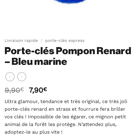
Livraison rapide
/
porte-clés express
Porte-clés Pompon Renard
– Bleu marine
Le
Le
9,90
€
7,90
€
prix
prix
Ultra glamour, tendance et très original, ce très joli
initial
actuel
porte-clés renard en strass et fourrure fera briller
était :
est :
vos clés ! Impossible de les égarer, ce mignon petit
9,90€.
7,90€.
animal de la forêt les protège. N’attendez plus,
adoptez-le au plus vite !