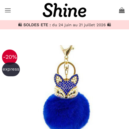
Passer
au
contenu
🛍️
SOLDES ETE :
du 24 juin au 21 juillet 2026 🛍️
-20%
express