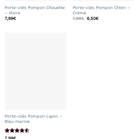
Porte-clés Pompon Chouette
Porte-clés Pompon Chien –
– Noire
Crème
Le
Le
7,99
€
7,99
€
6,50
€
prix
prix
initial
actuel
était :
est :
7,99€.
6,50€.
Porte-clés Pompon Lapin –
Bleu marine
Note
4.5
7,99
€