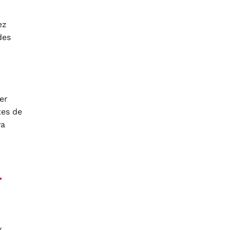
ez
des
er
tes de
va
-
x