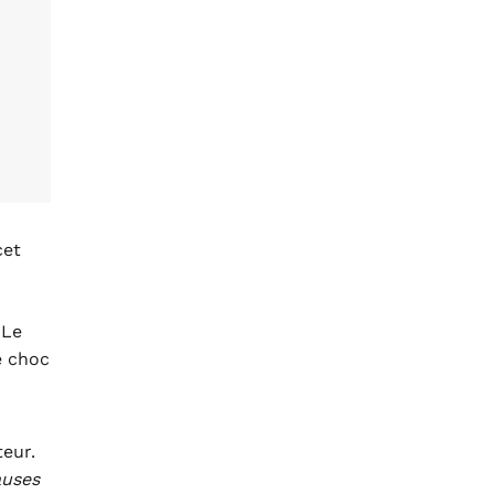
cet
 Le
e choc
eur.
auses