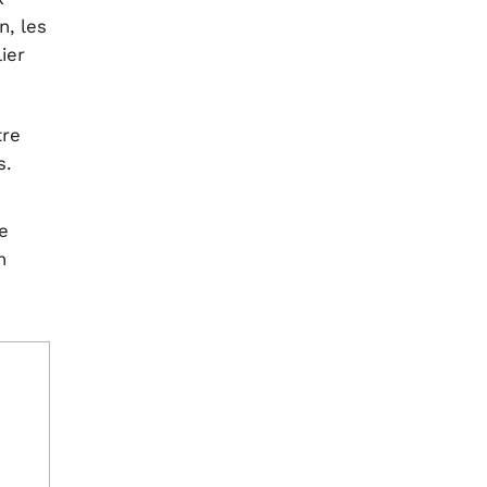
n, les
ier
tre
s.
e
n