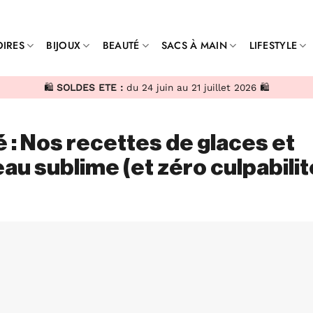
IRES
BIJOUX
BEAUTÉ
SACS À MAIN
LIFESTYLE
🛍️
SOLDES ETE :
du 24 juin au 21 juillet 2026 🛍️
té : Nos recettes de glaces et
au sublime (et zéro culpabilité