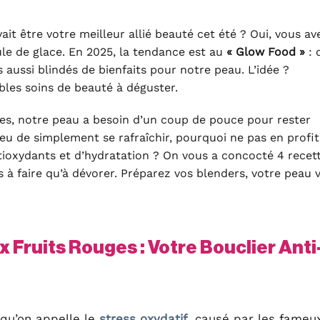
it être votre meilleur allié beauté cet été ? Oui, vous av
oule de glace. En 2025, la tendance est au
« Glow Food »
: 
 aussi blindés de bienfaits pour notre peau. L’idée ?
bles soins de beauté à déguster.
irées, notre peau a besoin d’un coup de pouce pour rester
ieu de simplement se rafraîchir, pourquoi ne pas en profit
antioxydants et d’hydratation ? On vous a concocté 4 recet
s à faire qu’à dévorer. Préparez vos blenders, votre peau 
x Fruits Rouges : Votre Bouclier Anti
 qu’on appelle le
stress oxydatif
, causé par les fameu