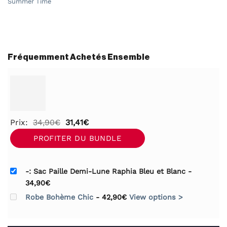
Summer Time
Fréquemment Achetés Ensemble
Le
Le
Prix:
34,90
€
31,41
€
prix
prix
PROFITER DU BUNDLE
initial
actuel
était :
est :
-: Sac Paille Demi-Lune Raphia Bleu et Blanc
-
34,90€.
31,41€.
34,90
€
Robe Bohème Chic
-
42,90
€
View options >