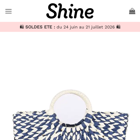
Passer
au
contenu
🛍️
SOLDES ETE :
du 24 juin au 21 juillet 2026 🛍️