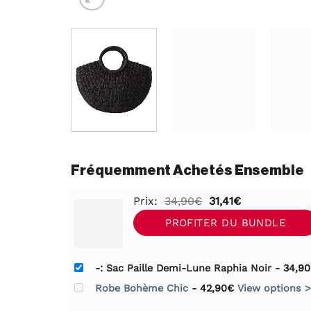
Fréquemment Achetés Ensemble
Le
Le
Prix:
34,90
€
31,41
€
prix
prix
PROFITER DU BUNDLE
initial
actuel
était :
est :
-: Sac Paille Demi-Lune Raphia Noir
-
34,90
34,90€.
31,41€.
Robe Bohème Chic
-
42,90
€
View options >