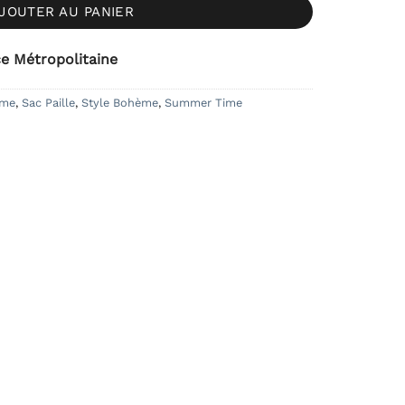
JOUTER AU PANIER
ce Métropolitaine
eme
,
Sac Paille
,
Style Bohème
,
Summer Time