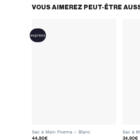
VOUS AIMEREZ PEUT-ÊTRE AUS
express
+
+
Sac à Main Poema – Blanc
Sac à M
44,90
€
34,90
€