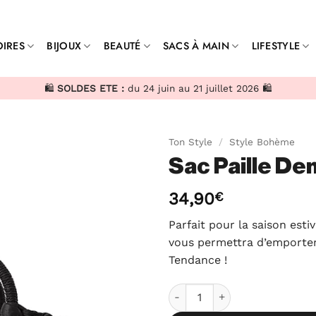
IRES
BIJOUX
BEAUTÉ
SACS À MAIN
LIFESTYLE
🛍️
SOLDES ETE :
du 24 juin au 21 juillet 2026 🛍️
Ton Style
/
Style Bohème
Sac Paille De
34,90
€
Parfait pour la saison esti
vous permettra d’emporter 
Tendance !
quantité de Sac Paille Demi-