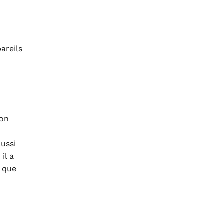
pareils
,
Son
ussi
il a
e que