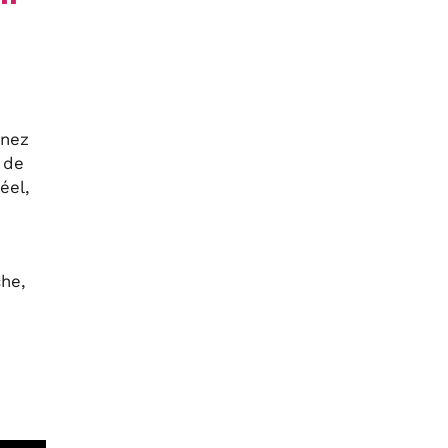
enez
 de
éel,
che,