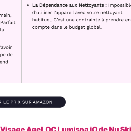
La Dépendance aux Nettoyants :
Impossibl
d’utiliser l’appareil avec votre nettoyant
main,
habituel. C’est une contrainte à prendre en
Parfait
compte dans le budget global.
la
’avoir
ype de
rend
R LE PRIX SUR AMAZON
e Visage AgeLOC Lumispa iO de Nu Sk