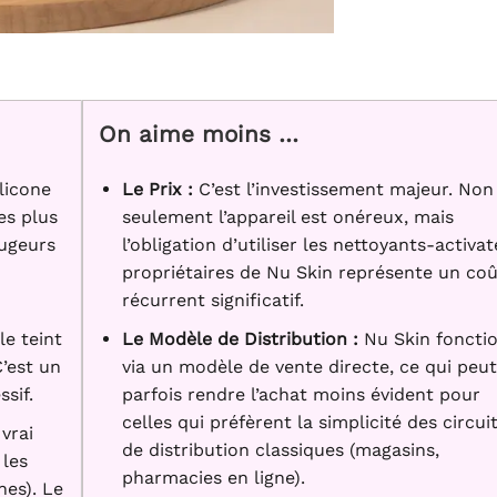
On aime moins …
licone
Le Prix :
C’est l’investissement majeur. Non
es plus
seulement l’appareil est onéreux, mais
ougeurs
l’obligation d’utiliser les nettoyants-activa
propriétaires de Nu Skin représente un coû
récurrent significatif.
le teint
Le Modèle de Distribution :
Nu Skin foncti
C’est un
via un modèle de vente directe, ce qui peut
sif.
parfois rendre l’achat moins évident pour
celles qui préfèrent la simplicité des circui
vrai
de distribution classiques (magasins,
 les
pharmacies en ligne).
nes). Le