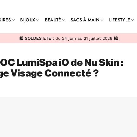
IRES
BIJOUX
BEAUTÉ
SACS À MAIN
LIFESTYLE
🛍️
SOLDES ETE :
du 24 juin au 21 juillet 2026 🛍️
LOC LumiSpa iO de Nu Skin :
ge Visage Connecté ?