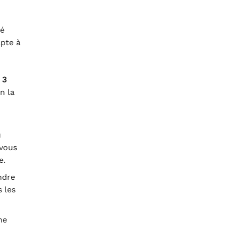
té
dapte à
c
3
n la
u
 vous
e.
ndre
 les
ne