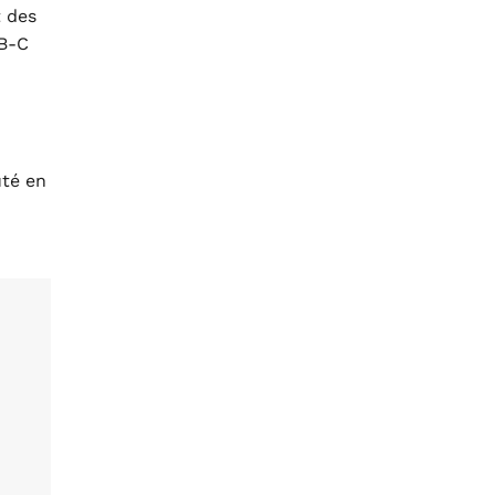
 des
SB-C
uté en