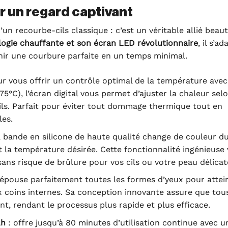
r un regard captivant
n recourbe-cils classique : c’est un véritable allié beau
ogie chauffante et son écran LED révolutionnaire
, il s’a
enir une courbure parfaite en un temps minimal.
r vous offrir un contrôle optimal de la température ave
75°C), l’écran digital vous permet d’ajuster la chaleur selo
 cils. Parfait pour éviter tout dommage thermique tout en
les.
a bande en silicone de haute qualité change de couleur d
t la température désirée. Cette fonctionnalité ingénieuse
sans risque de brûlure pour vos cils ou votre peau délicat
épouse parfaitement toutes les formes d’yeux pour attei
x coins internes. Sa conception innovante assure que tous
t, rendant le processus plus rapide et plus efficace.
Ah
: offre jusqu’à 80 minutes d’utilisation continue avec u