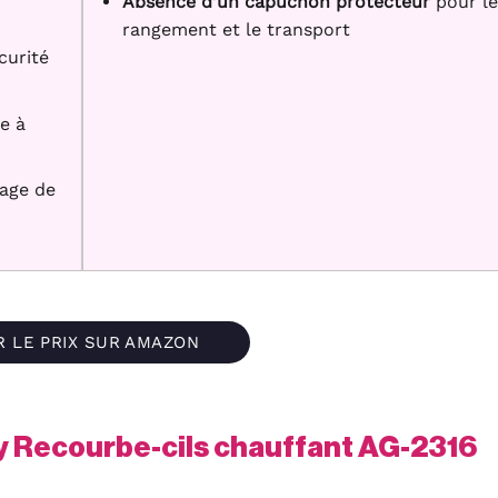
Absence d’un capuchon protecteur
pour le
rangement et le transport
curité
e à
lage de
R LE PRIX SUR AMAZON
 Recourbe-cils chauffant AG-2316