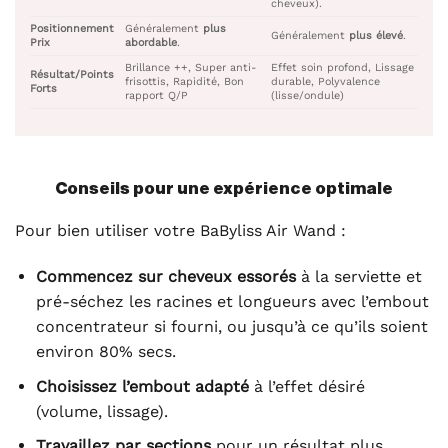
cheveux).
Positionnement
Généralement
plus
Généralement
plus élevé
.
Prix
abordable
.
Brillance ++, Super anti-
Effet soin profond, Lissage
Résultat/Points
frisottis, Rapidité, Bon
durable, Polyvalence
Forts
rapport Q/P
(lisse/ondule)
Conseils pour une expérience optimale
Pour bien utiliser votre BaByliss Air Wand :
Commencez sur cheveux essorés
à la serviette et
pré-séchez les racines et longueurs avec l’embout
concentrateur si fourni, ou jusqu’à ce qu’ils soient
environ 80% secs.
Choisissez l’embout adapté
à l’effet désiré
(volume, lissage).
Travaillez par sections
pour un résultat plus