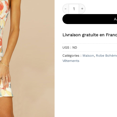
quantité de Robe Bohème Co
A
Livraison gratuite en Fran
UGS :
ND
Catégories :
Maison
,
Robe Bohèm
Vêtements