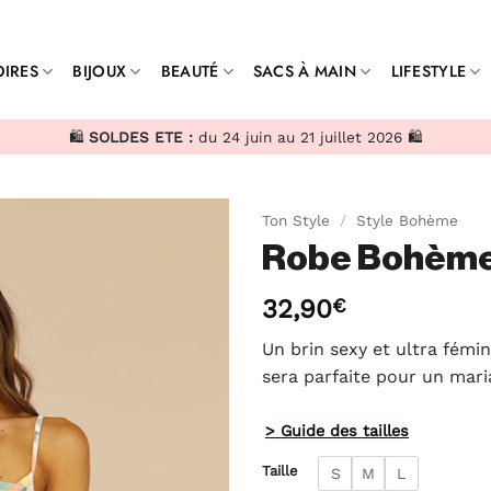
IRES
BIJOUX
BEAUTÉ
SACS À MAIN
LIFESTYLE
🛍️
SOLDES ETE :
du 24 juin au 21 juillet 2026 🛍️
Ton Style
/
Style Bohème
Robe Bohème 
32,90
€
Un brin sexy et ultra fémi
sera parfaite pour un mari
> Guide des tailles
Taille
S
M
L