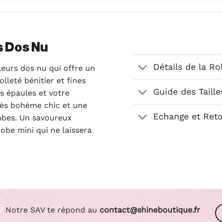
s Dos Nu
Détails de la R
eurs dos nu qui offre un
leté bénitier et fines
Guide des Taille
s épaules et votre
rès bohème chic et une
Echange et Ret
mbes. Un savoureux
obe mini qui ne laissera
?
Notre SAV te répond au
contact@shineboutique.fr