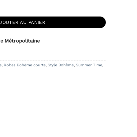
urte Fleurs Dos Nu
JOUTER AU PANIER
ce Métropolitaine
e
,
Robes Bohème courte
,
Style Bohème
,
Summer Time
,