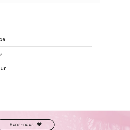
obe
s
our
Écris-nous