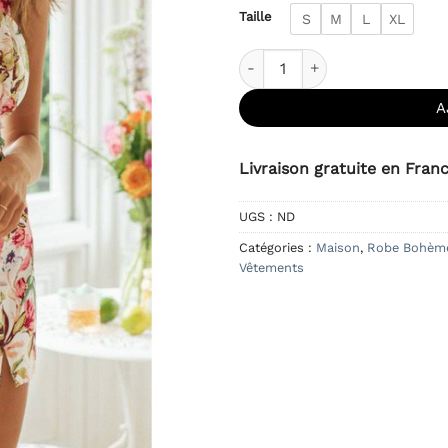
Taille
S
M
L
XL
quantité de Robe Bohème Cou
A
Livraison gratuite en Fran
UGS :
ND
Catégories :
Maison
,
Robe Bohèm
Vêtements