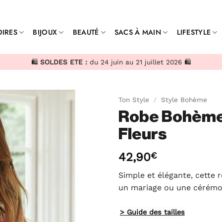
IRES
BIJOUX
BEAUTÉ
SACS À MAIN
LIFESTYLE
🛍️
SOLDES ETE :
du 24 juin au 21 juillet 2026 🛍️
Ton Style
/
Style Bohème
Robe Bohème 
Fleurs
42,90
€
Simple et élégante, cette 
un mariage ou une cérémo
> Guide des tailles