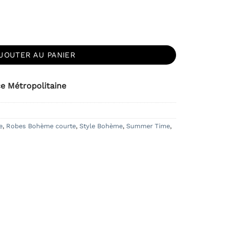
rte Cocktail Fleurs
JOUTER AU PANIER
ce Métropolitaine
e
,
Robes Bohème courte
,
Style Bohème
,
Summer Time
,