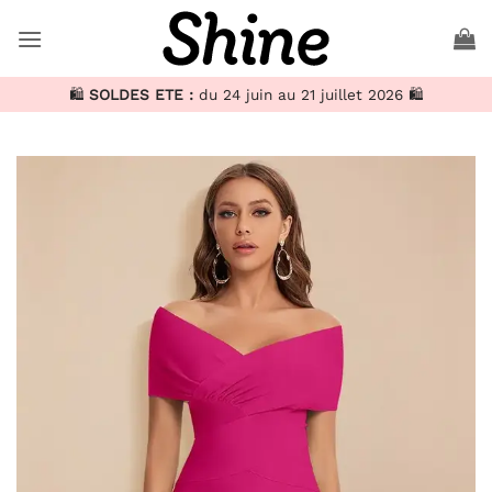
Passer
au
contenu
🛍️
SOLDES ETE :
du 24 juin au 21 juillet 2026 🛍️