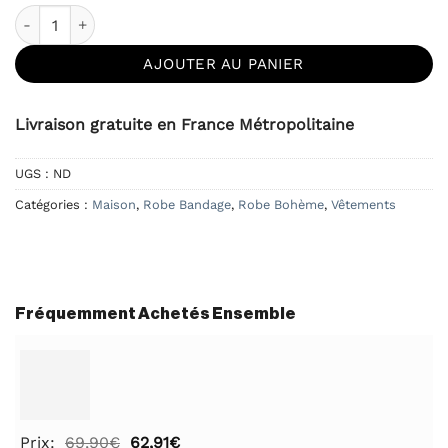
quantité de Robe Bandage Extensible Cocktail Epaules Dénu
AJOUTER AU PANIER
Livraison gratuite en France Métropolitaine
UGS :
ND
Catégories :
Maison
,
Robe Bandage
,
Robe Bohème
,
Vêtements
Fréquemment Achetés Ensemble
Le
Le
Prix:
69,90
€
62,91
€