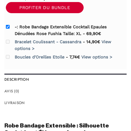
prix
prix
PROFITER DU BUNDLE
initial
actuel
était :
est :
-: Robe Bandage Extensible Cocktail Epaules
69,90€.
62,91€.
Dénudées Rose Fushia Taille: XL
-
69,90
€
Bracelet Coulissant - Cassandra
-
14,90
€
View
options >
Boucles d'Oreilles Etoile
-
7,74
€
View options >
DESCRIPTION
AVIS (0)
LIVRAISON
Robe Bandage Extensible : Silhouette