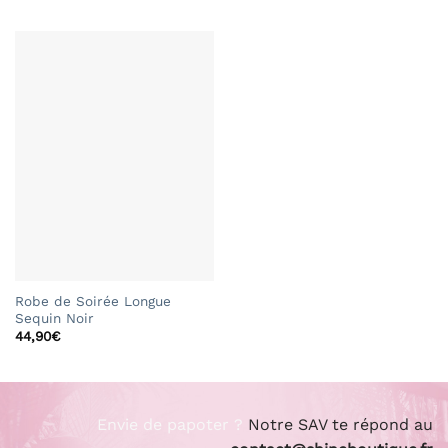
Robe de Soirée Longue
Sequin Noir
44,90
€
Envie de papoter ?
Notre SAV te répond au