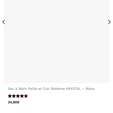
Sac à Main Paille et Cuir Bohème KRYSTAL – Blanc
Note
4.62
34,90
€
sur 5