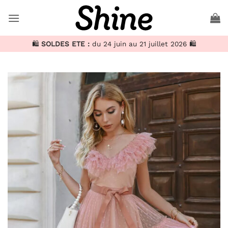
Passer
au
contenu
🛍️
SOLDES ETE :
du 24 juin au 21 juillet 2026 🛍️