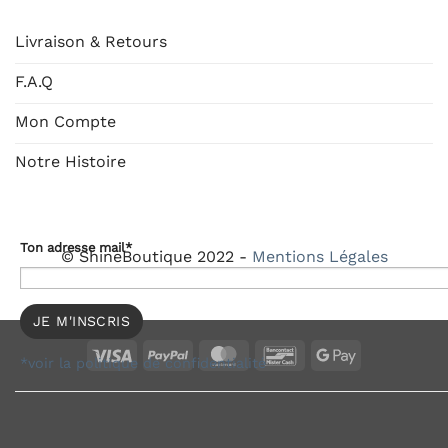
Livraison & Retours
F.A.Q
Mon Compte
Notre Histoire
Ton adresse mail*
© ShineBoutique 2022 -
Mentions Légales
Visa
PayPal
MasterCard
Bancontact
Google
*voir la politique de confidentialité
Pay