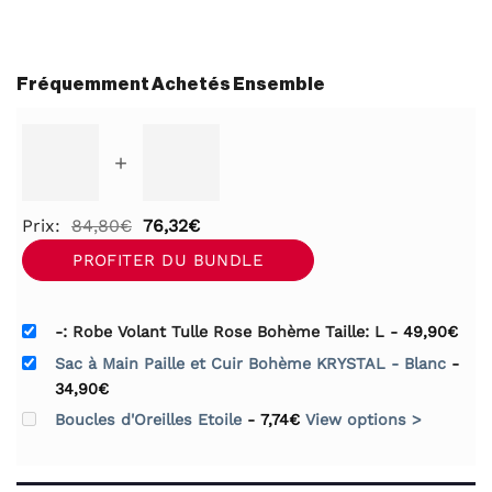
Fréquemment Achetés Ensemble
+
Le
Le
Prix:
84,80
€
76,32
€
prix
prix
PROFITER DU BUNDLE
initial
actuel
était :
est :
-: Robe Volant Tulle Rose Bohème Taille: L
-
49,90
€
84,80€.
76,32€.
Sac à Main Paille et Cuir Bohème KRYSTAL - Blanc
-
34,90
€
Boucles d'Oreilles Etoile
-
7,74
€
View options >