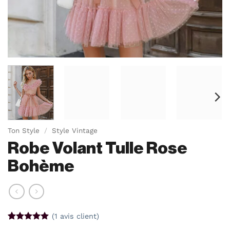
Ton Style
/
Style Vintage
Robe Volant Tulle Rose
Bohème
(
1
avis client)
Noté
1
5
sur