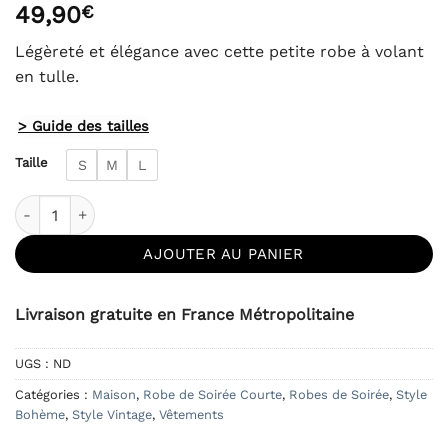
49,90
€
5 basé sur
notation
client
Légèreté et élégance avec cette petite robe à volant
en tulle.
> Guide des tailles
Taille
S
M
L
quantité de Robe Volant Tulle Rose Bohème
AJOUTER AU PANIER
Livraison gratuite en France Métropolitaine
UGS :
ND
Catégories :
Maison
,
Robe de Soirée Courte
,
Robes de Soirée
,
Style
Bohème
,
Style Vintage
,
Vêtements