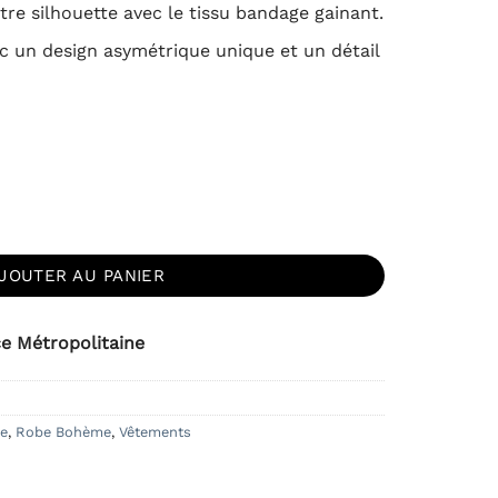
re silhouette avec le tissu bandage gainant.
ec un design asymétrique unique et un détail
ktail Extensible Midi Rose Décollecté Asymétrique Tulle
JOUTER AU PANIER
ce Métropolitaine
e
,
Robe Bohème
,
Vêtements