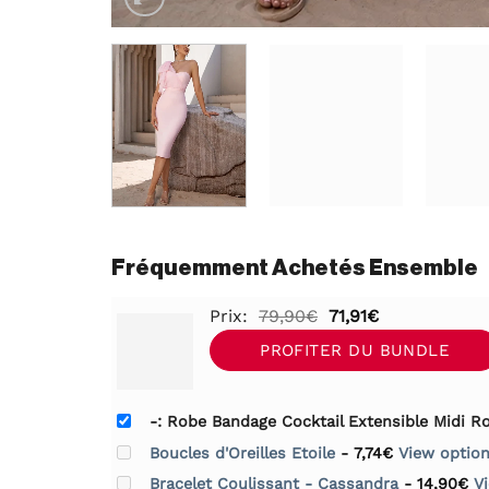
Fréquemment Achetés Ensemble
Le
Le
Prix:
79,90
€
71,91
€
prix
prix
PROFITER DU BUNDLE
initial
actuel
était :
est :
-: Robe Bandage Cocktail Extensible Midi Ro
79,90€.
71,91€.
Boucles d'Oreilles Etoile
-
7,74
€
View optio
Bracelet Coulissant - Cassandra
-
14,90
€
V