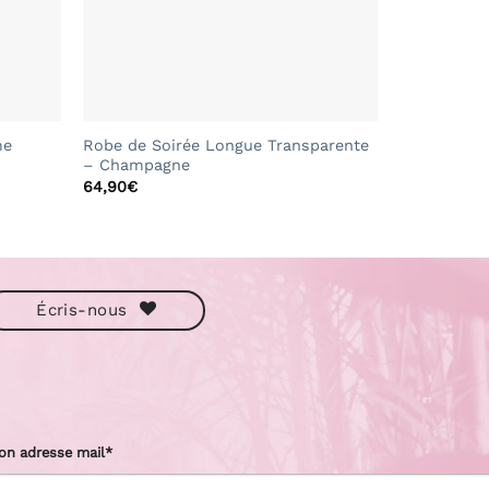
+
Robe de Soirée Longue Transparente
me
– Champagne
64,90
€
Écris-nous
on adresse mail*