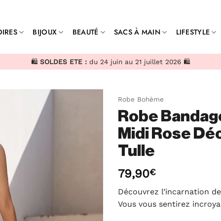
IRES
BIJOUX
BEAUTÉ
SACS À MAIN
LIFESTYLE
🛍️
SOLDES ETE :
du 24 juin au 21 juillet 2026 🛍️
Robe Bohème
Robe Bandage
Midi Rose Dé
Tulle
79,90
€
Découvrez l’incarnation de
Vous vous sentirez incroy