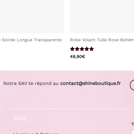
+
 Soirée Longue Transparente
Robe Volant Tulle Rose Bohè
Note
5
sur
49,90
€
5
?
Notre SAV te répond au
contact@shineboutique.fr
AIDE
T