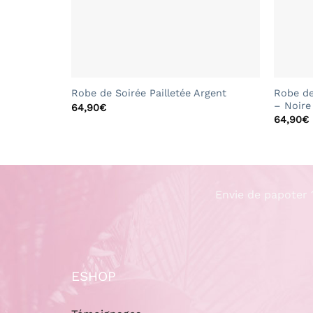
+
+
Robe de
Robe de Soirée Pailletée Argent
– Noire
64,90
€
64,90
€
Envie de papoter 
ESHOP