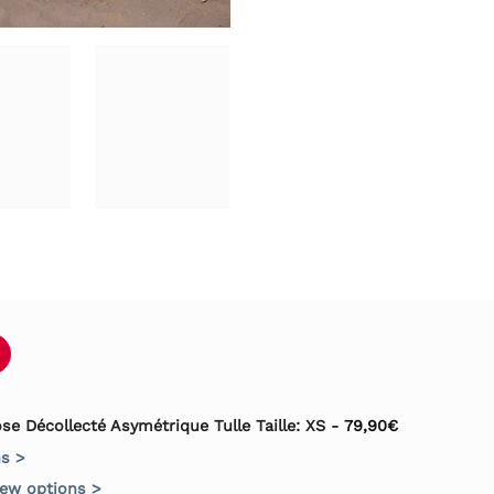
se Décollecté Asymétrique Tulle Taille: XS
-
79,90
€
ns >
iew options >