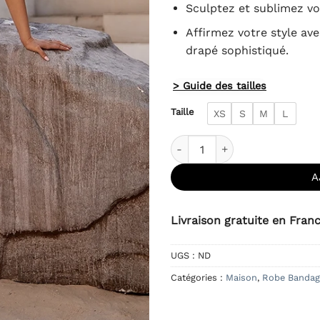
Sculptez et sublimez vot
Affirmez votre style av
drapé sophistiqué.
> Guide des tailles
Taille
XS
S
M
L
quantité de Robe Bandage Coc
A
Livraison gratuite en Fran
UGS :
ND
Catégories :
Maison
,
Robe Bandag