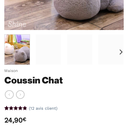
Maison
Coussin Chat
(
12
avis client)
Noté
12
4.83
24,90
€
sur 5 basé
sur