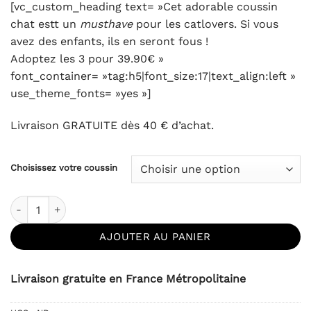
notations
[vc_custom_heading text= »Cet adorable coussin
client
chat estt un
musthave
pour les catlovers. Si vous
avez des enfants, ils en seront fous !
Adoptez les 3 pour 39.90€ »
font_container= »tag:h5|font_size:17|text_align:left »
use_theme_fonts= »yes »]
Livraison GRATUITE dès 40 € d’achat.
Choisissez votre coussin
quantité de Coussin Chat
AJOUTER AU PANIER
Livraison gratuite en France Métropolitaine