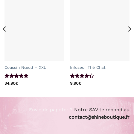
Coussin Nœud – XXL
Infuseur Thé Chat
Note
5
sur
Note
4.4
34,90
€
9,90
€
5
sur 5
Envie de papoter ?
Notre SAV te répond au
contact@shineboutique.fr