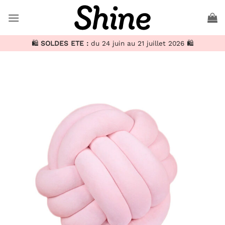
Passer
au
contenu
🛍️
SOLDES ETE :
du 24 juin au 21 juillet 2026 🛍️