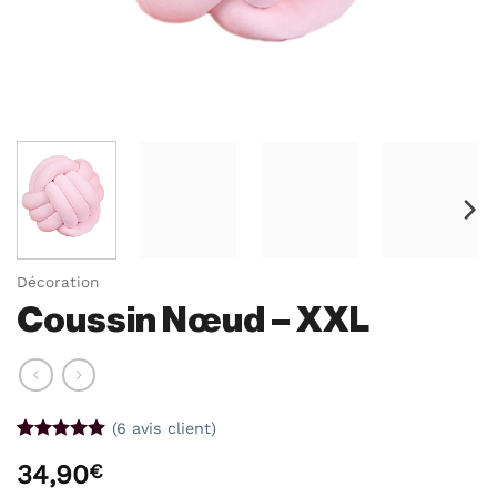
Décoration
Coussin Nœud – XXL
(
6
avis client)
Noté
6
5
sur
34,90
€
5 basé sur
notations