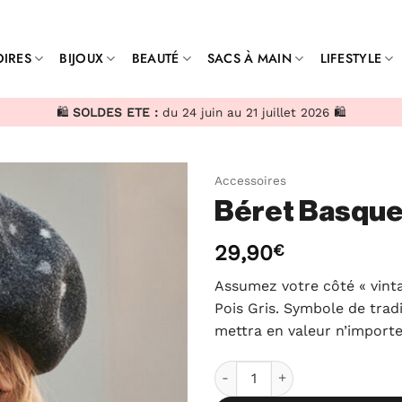
IRES
BIJOUX
BEAUTÉ
SACS À MAIN
LIFESTYLE
🛍️
SOLDES ETE :
du 24 juin au 21 juillet 2026 🛍️
Accessoires
Béret Basque 
29,90
€
Assumez votre côté « vint
Pois Gris. Symbole de tradi
mettra en valeur n’importe
quantité de Béret Basque Lai