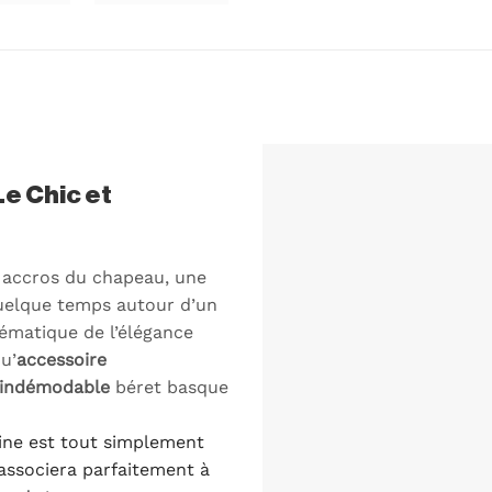
Le Chic et
s accros du chapeau, une
quelque temps autour d’un
matique de l’élégance
u’
accessoire
indémodable
béret basque
aine est tout simplement
associera parfaitement à