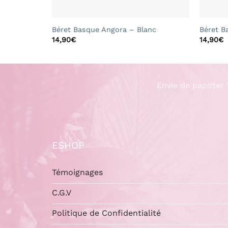
+
+
Béret Basque Angora – Blanc
Béret B
14,90
€
14,90
€
Envie de papoter 
ESHOP
Témoignages
C.G.V
Politique de Confidentialité