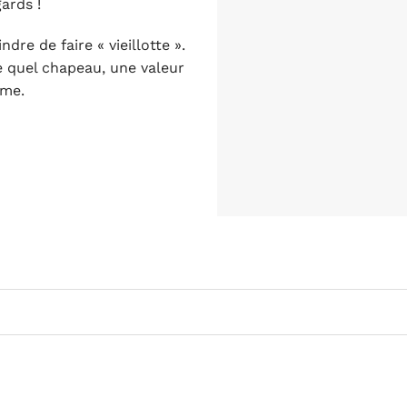
ards !
re de faire « vieillotte ».
 quel chapeau, une valeur
ême.