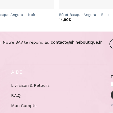
+
asque Angora – Noir
Béret Basque Angora – Bleu
14,90
€
?
Notre SAV te répond au
contact@shineboutique.fr
AIDE
T
Livraison & Retours
F.A.Q
Mon Compte
*