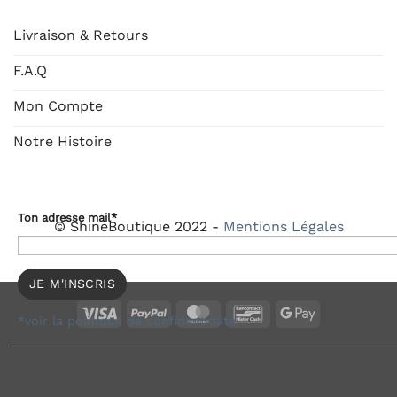
Livraison & Retours
F.A.Q
Mon Compte
Notre Histoire
Ton adresse mail*
© ShineBoutique 2022 -
Mentions Légales
Visa
PayPal
MasterCard
Bancontact
Google
*voir la politique de confidentialité
Pay