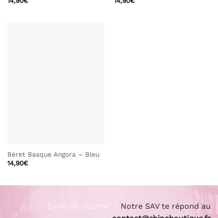
14,90
€
14,90
€
Béret Basque Angora – Bleu
14,90
€
Envie de papoter ?
Notre SAV te répond au