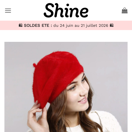
Passer
au
contenu
🛍️
SOLDES ETE :
du 24 juin au 21 juillet 2026 🛍️