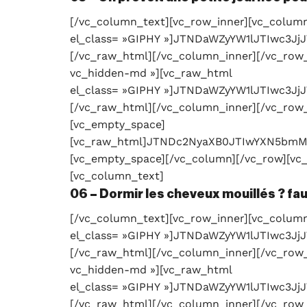
[/vc_column_text][vc_row_inner][vc_column
el_class= »GIPHY »]JTNDaWZyYW1lJTIw
[/vc_raw_html][/vc_column_inner][/vc_row_
vc_hidden-md »][vc_raw_html
el_class= »GIPHY »]JTNDaWZyYW1lJTIwc
[/vc_raw_html][/vc_column_inner][/vc_row_
[vc_empty_space]
[vc_raw_html]JTNDc2NyaXB0JTIwYXN5bm
[vc_empty_space][/vc_column][/vc_row][vc_
[vc_column_text]
06 – Dormir les cheveux mouillés ? fa
[/vc_column_text][vc_row_inner][vc_column
el_class= »GIPHY »]JTNDaWZyYW1lJTIw
[/vc_raw_html][/vc_column_inner][/vc_row_
vc_hidden-md »][vc_raw_html
el_class= »GIPHY »]JTNDaWZyYW1lJTIwc
[/vc_raw_html][/vc_column_inner][/vc_row_