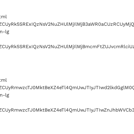
tml
ZlbWJlZCUyRk5SRExIQzNsV2NuZHUlMjIlMjB3aWR0aCUz
n-lg
lbWJlZCUyRk5SRExIQzNsV2NuZHUlMjIlMjBmcmFtZUJvcm
tml
bWJlZCUyRmwzcTJ0MktBeXZ4eTl4QmUwJTIyJTIwd2lkdG
n-lg
bWJlZCUyRmwzcTJ0MktBeXZ4eTl4QmUwJTIyJTIwZnJhbWV