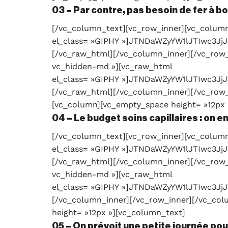
03 – Par contre, pas besoin de fer à bou
[/vc_column_text][vc_row_inner][vc_column
el_class= »GIPHY »]JTNDaWZyYW1lJTIw
[/vc_raw_html][/vc_column_inner][/vc_row_
vc_hidden-md »][vc_raw_html
el_class= »GIPHY »]JTNDaWZyYW1lJTIwc
[/vc_raw_html][/vc_column_inner][/vc_row_i
[vc_column][vc_empty_space height= »12px 
04 – Le budget soins capillaires : on en
[/vc_column_text][vc_row_inner][vc_column
el_class= »GIPHY »]JTNDaWZyYW1lJTIwc
[/vc_raw_html][/vc_column_inner][/vc_row_
vc_hidden-md »][vc_raw_html
el_class= »GIPHY »]JTNDaWZyYW1lJTIwc
[/vc_column_inner][/vc_row_inner][/vc_co
height= »12px »][vc_column_text]
05 – On prévoit une petite journée pou