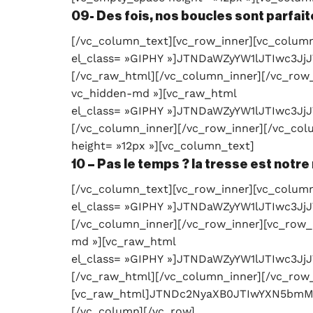
09- Des fois, nos boucles sont parfai
[/vc_column_text][vc_row_inner][vc_column
el_class= »GIPHY »]JTNDaWZyYW1lJTIw
[/vc_raw_html][/vc_column_inner][/vc_row_
vc_hidden-md »][vc_raw_html
el_class= »GIPHY »]JTNDaWZyYW1lJTIw
[/vc_column_inner][/vc_row_inner][/vc_co
height= »12px »][vc_column_text]
10 – Pas le temps ? la tresse est notre 
[/vc_column_text][vc_row_inner][vc_column
el_class= »GIPHY »]JTNDaWZyYW1lJTIwc
[/vc_column_inner][/vc_row_inner][vc_row_
md »][vc_raw_html
el_class= »GIPHY »]JTNDaWZyYW1lJTIwc
[/vc_raw_html][/vc_column_inner][/vc_row_
[vc_raw_html]JTNDc2NyaXB0JTIwYXN5bm
[/vc_column][/vc_row]