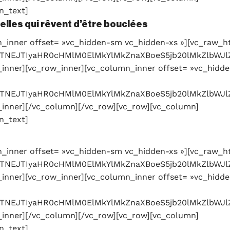
n_text]
elles qui rêvent d’être bouclées
_inner offset= »vc_hidden-sm vc_hidden-xs »][vc_raw_h
c3JjJTNEJTIyaHR0cHMlM0ElMkYlMkZnaXBoeS5jb20lMk
inner][vc_row_inner][vc_column_inner offset= »vc_hidde
3JjJTNEJTIyaHR0cHMlM0ElMkYlMkZnaXBoeS5jb20lMkZl
inner][/vc_column][/vc_row][vc_row][vc_column]
n_text]
_inner offset= »vc_hidden-sm vc_hidden-xs »][vc_raw_h
c3JjJTNEJTIyaHR0cHMlM0ElMkYlMkZnaXBoeS5jb20lMk
inner][vc_row_inner][vc_column_inner offset= »vc_hidde
c3JjJTNEJTIyaHR0cHMlM0ElMkYlMkZnaXBoeS5jb20lMkZ
inner][/vc_column][/vc_row][vc_row][vc_column]
n_text]