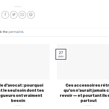
rk the
permalink
.
27
Juin
le d’avocat : pourquoi
Ces accessoires rét
t le seul soin dont tes
qu’on n’aurait jamais 
ngueurs ont vraiment
revoir — et pourtant ils
besoin
partout