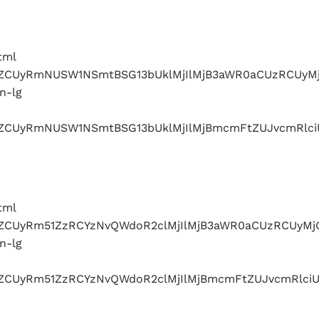
tml
ZlbWJlZCUyRmNUSW1NSmtBSG13bUklMjIlMjB3aWR0aCU
n-lg
bWJlZCUyRmNUSW1NSmtBSG13bUklMjIlMjBmcmFtZUJvcmR
tml
ZlbWJlZCUyRm51ZzRCYzNvQWdoR2clMjIlMjB3aWR0aCUz
n-lg
lbWJlZCUyRm51ZzRCYzNvQWdoR2clMjIlMjBmcmFtZUJvc