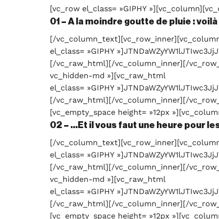
[vc_row el_class= »GIPHY »][vc_column][vc
01 – A la moindre goutte de pluie : voilà
[/vc_column_text][vc_row_inner][vc_column
el_class= »GIPHY »]JTNDaWZyYW1lJTIw
[/vc_raw_html][/vc_column_inner][/vc_row_
vc_hidden-md »][vc_raw_html
el_class= »GIPHY »]JTNDaWZyYW1lJTIwc
[/vc_raw_html][/vc_column_inner][/vc_row_
[vc_empty_space height= »12px »][vc_colum
02 – …Et il vous faut une heure pour les
[/vc_column_text][vc_row_inner][vc_column
el_class= »GIPHY »]JTNDaWZyYW1lJTIw
[/vc_raw_html][/vc_column_inner][/vc_row_
vc_hidden-md »][vc_raw_html
el_class= »GIPHY »]JTNDaWZyYW1lJTIw
[/vc_raw_html][/vc_column_inner][/vc_row_
[vc_empty_space height= »12px »][vc_colum