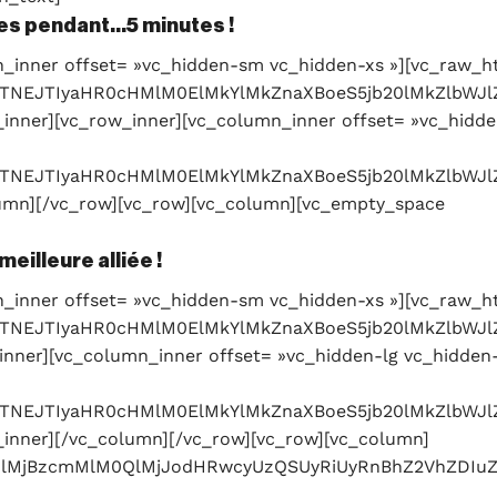
tes pendant…5 minutes !
_inner offset= »vc_hidden-sm vc_hidden-xs »][vc_raw_h
c3JjJTNEJTIyaHR0cHMlM0ElMkYlMkZnaXBoeS5jb20lMkZ
inner][vc_row_inner][vc_column_inner offset= »vc_hidde
c3JjJTNEJTIyaHR0cHMlM0ElMkYlMkZnaXBoeS5jb20lMkZ
lumn][/vc_row][vc_row][vc_column][vc_empty_space
meilleure alliée !
_inner offset= »vc_hidden-sm vc_hidden-xs »][vc_raw_h
3JjJTNEJTIyaHR0cHMlM0ElMkYlMkZnaXBoeS5jb20lMkZl
inner][vc_column_inner offset= »vc_hidden-lg vc_hidden
3JjJTNEJTIyaHR0cHMlM0ElMkYlMkZnaXBoeS5jb20lMkZ
inner][/vc_column][/vc_row][vc_row][vc_column]
MlMjBzcmMlM0QlMjJodHRwcyUzQSUyRiUyRnBhZ2VhZDIuZ