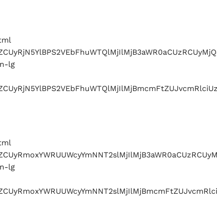
tml
ZlbWJlZCUyRjN5YlBPS2VEbFhuWTQlMjIlMjB3aWR0aCUzR
n-lg
bWJlZCUyRjN5YlBPS2VEbFhuWTQlMjIlMjBmcmFtZUJvcmR
tml
ZlbWJlZCUyRmoxYWRUUWcyYmNNT2slMjIlMjB3aWR0aCU
n-lg
lbWJlZCUyRmoxYWRUUWcyYmNNT2slMjIlMjBmcmFtZUJvc