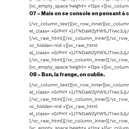
[vc_empty_space height= »12px »][vc_colum
07 – Mais on se console en pensant à c
[/vc_column_text][vc_row_inner][vc_column
el_class= »GIPHY »]JTNDaWZyYW1lJTIw
[/vc_raw_html][/vc_column_inner][/vc_row_
vc_hidden-md »][vc_raw_html
el_class= »GIPHY »]JTNDaWZyYW1lJTIwc
[/vc_raw_html][/vc_column_inner][/vc_row_
[vc_empty_space height= »12px »][vc_colum
08 – Bon, la frange, on oublie.
[/vc_column_text][vc_row_inner][vc_column
el_class= »GIPHY »]JTNDaWZyYW1lJTIw
[/vc_raw_html][/vc_column_inner][/vc_row_
vc_hidden-md »][vc_raw_html
el_class= »GIPHY »]JTNDaWZyYW1lJTIw
[/vc_raw_html][/vc_column_inner][/vc_row_
[vc_empty_space height= »12px »][vc_colum