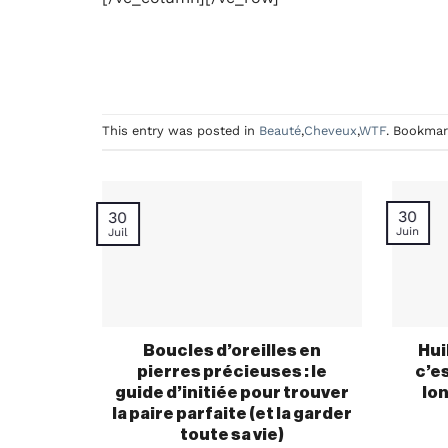
This entry was posted in
Beauté
,
Cheveux
,
WTF
. Bookma
30
30
Juin
Juil
Boucles d’oreilles en
Hui
pierres précieuses : le
c’es
guide d’initiée pour trouver
lo
la paire parfaite (et la garder
toute sa vie)