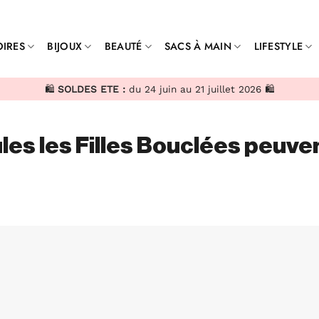
IRES
BIJOUX
BEAUTÉ
SACS À MAIN
LIFESTYLE
🛍️
SOLDES ETE :
du 24 juin au 21 juillet 2026 🛍️
es les Filles Bouclées peuve