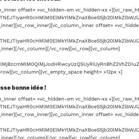
_inner offset= »vc_hidden-sm vc_hidden-xs »][vc_raw_h
c3JjJTNEJTIyaHR0cHMlM0ElMkYlMkZnaXBoeS5jb20lMk
inner][vc_row_inner][vc_column_inner offset= »vc_hidde
3JjJTNEJTIyaHR0cHMlM0ElMkYlMkZnaXBoeS5jb20lMkZl
inner][/vc_column][/vc_row][vc_row][vc_column]
MlMjBzcmMlM0QlMjJodHRwcyUzQSUyRiUyRnBhZ2VhZDIuZ
row][vc_column][vc_empty_space height= »12px »]
usse bonne idée !
_inner offset= »vc_hidden-sm vc_hidden-xs »][vc_raw_h
c3JjJTNEJTIyaHR0cHMlM0ElMkYlMkZnaXBoeS5jb20lMk
inner][vc_row_inner][vc_column_inner offset= »vc_hidde
3JjJTNEJTIyaHR0cHMlM0ElMkYlMkZnaXBoeS5jb20lMkZ
inner][/vc_column][/vc_row][vc_row][vc_column]