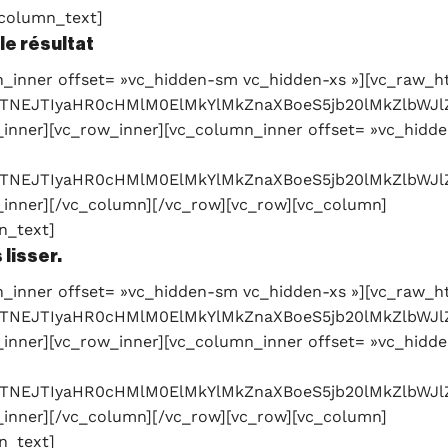
_column_text]
 le résultat
_inner offset= »vc_hidden-sm vc_hidden-xs »][vc_raw_h
c3JjJTNEJTIyaHR0cHMlM0ElMkYlMkZnaXBoeS5jb20lMk
inner][vc_row_inner][vc_column_inner offset= »vc_hidde
3JjJTNEJTIyaHR0cHMlM0ElMkYlMkZnaXBoeS5jb20lMkZl
inner][/vc_column][/vc_row][vc_row][vc_column]
n_text]
 lisser.
_inner offset= »vc_hidden-sm vc_hidden-xs »][vc_raw_h
c3JjJTNEJTIyaHR0cHMlM0ElMkYlMkZnaXBoeS5jb20lMk
inner][vc_row_inner][vc_column_inner offset= »vc_hidde
c3JjJTNEJTIyaHR0cHMlM0ElMkYlMkZnaXBoeS5jb20lMkZ
inner][/vc_column][/vc_row][vc_row][vc_column]
n_text]