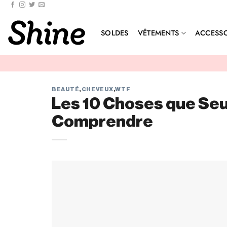
Passer
au
contenu
SOLDES
VÊTEMENTS
ACCESSO
BEAUTÉ
,
CHEVEUX
,
WTF
Les 10 Choses que Seul
Comprendre