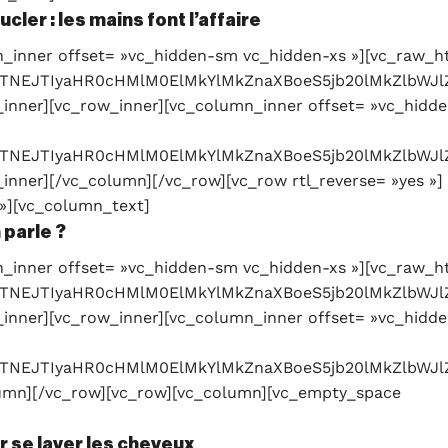
cler : les mains font l’affaire
_inner offset= »vc_hidden-sm vc_hidden-xs »][vc_raw_h
c3JjJTNEJTIyaHR0cHMlM0ElMkYlMkZnaXBoeS5jb20lMk
inner][vc_row_inner][vc_column_inner offset= »vc_hidde
3JjJTNEJTIyaHR0cHMlM0ElMkYlMkZnaXBoeS5jb20lMkZ
nner][/vc_column][/vc_row][vc_row rtl_reverse= »yes »]
»][vc_column_text]
 parle ?
_inner offset= »vc_hidden-sm vc_hidden-xs »][vc_raw_h
3JjJTNEJTIyaHR0cHMlM0ElMkYlMkZnaXBoeS5jb20lMkZl
inner][vc_row_inner][vc_column_inner offset= »vc_hidde
3JjJTNEJTIyaHR0cHMlM0ElMkYlMkZnaXBoeS5jb20lMkZl
lumn][/vc_row][vc_row][vc_column][vc_empty_space
r se laver les cheveux