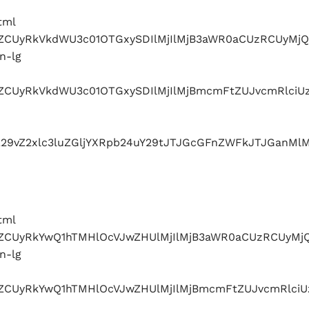
tml
ZlbWJlZCUyRkVkdWU3c01OTGxySDIlMjIlMjB3aWR0aCUz
n-lg
bWJlZCUyRkVkdWU3c01OTGxySDIlMjIlMjBmcmFtZUJvcmR
29vZ2xlc3luZGljYXRpb24uY29tJTJGcGFnZWFkJTJGanM
tml
ZlbWJlZCUyRkYwQ1hTMHlOcVJwZHUlMjIlMjB3aWR0aCUz
n-lg
lbWJlZCUyRkYwQ1hTMHlOcVJwZHUlMjIlMjBmcmFtZUJvcm