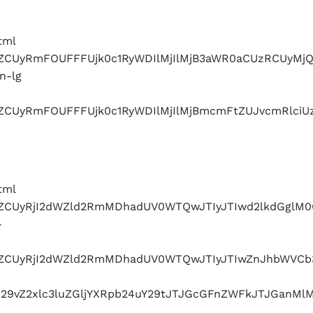
tml
lbWJlZCUyRmFOUFFFUjk0c1RyWDIlMjIlMjB3aWR0aCUzR
n-lg
lbWJlZCUyRmFOUFFFUjk0c1RyWDIlMjIlMjBmcmFtZUJvcm
tml
bWJlZCUyRjI2dWZld2RmMDhadUV0WTQwJTIyJTIwd2lkdGg
-
lbWJlZCUyRjI2dWZld2RmMDhadUV0WTQwJTIyJTIwZnJhbW
29vZ2xlc3luZGljYXRpb24uY29tJTJGcGFnZWFkJTJGanM