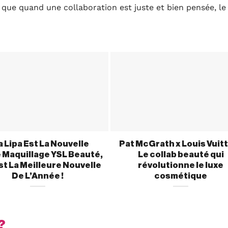
e que quand une collaboration est juste et bien pensée, le
 Lipa Est La Nouvelle
Pat McGrath x Louis Vuitt
 Maquillage YSL Beauté,
Le collab beauté qui
st La Meilleure Nouvelle
révolutionne le luxe
De L’Année !
cosmétique
?