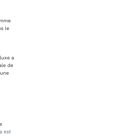
comme
s le
luxe a
ale de
 une
e
a est