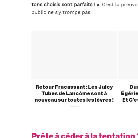
tons choisis sont parfaits ! »
. C’est la preuv
public ne s’y trompe pas.
Retour Fracassant : Les Juicy
Dua
Tubes de Lancôme sont à
Égérie
nouveau sur toutes les lèvres !
Et C’e
Prête à céder à la tentation 