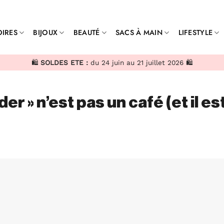
IRES
BIJOUX
BEAUTÉ
SACS À MAIN
LIFESTYLE
🛍️
SOLDES ETE :
du 24 juin au 21 juillet 2026 🛍️
r » n’est pas un café (et il es