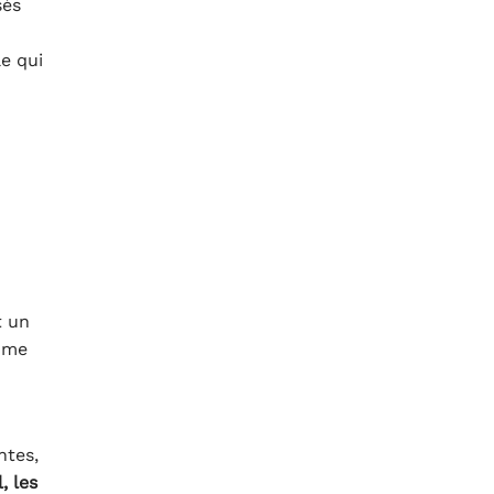
sés
e qui
t un
omme
ntes,
, les