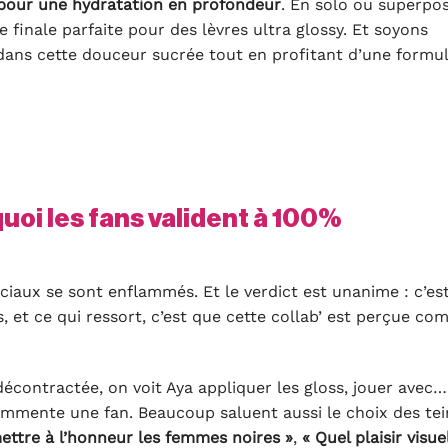
 pour une hydratation en profondeur
. En solo ou superpo
e finale parfaite pour des lèvres ultra glossy. Et soyons
 dans cette douceur sucrée tout en profitant d’une formul
quoi les fans valident à 100%
ciaux se sont enflammés. Et le verdict est unanime : c’es
 et ce qui ressort, c’est que cette collab’ est perçue c
écontractée, on voit Aya appliquer les gloss, jouer avec…
ommente une fan. Beaucoup saluent aussi le choix des tei
ettre à l’honneur les femmes noires »
,
« Quel plaisir visuel