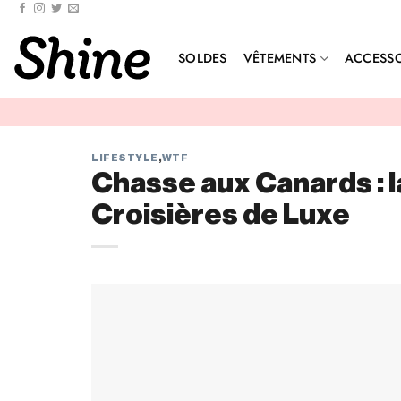
Passer
au
contenu
SOLDES
VÊTEMENTS
ACCESSO
LIFESTYLE
,
WTF
Chasse aux Canards : l
Croisières de Luxe