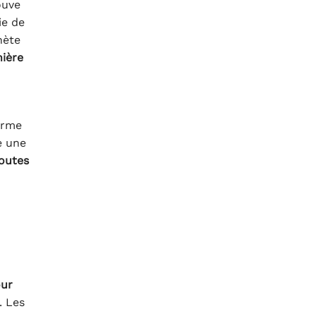
ouve
ie de
hète
nière
erme
e une
toutes
our
. Les