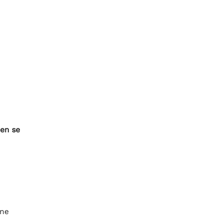
 en se
une