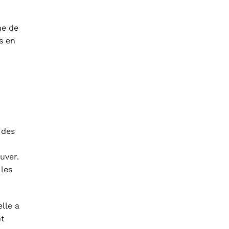
he de
s en
 des
uver.
 les
lle a
nt