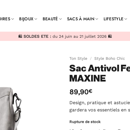
IRES
BIJOUX
BEAUTÉ
SACS À MAIN
LIFESTYLE
🛍️
SOLDES ETE :
du 24 juin au 21 juillet 2026 🛍️
Ton Style
/
Style Boho Chic
Sac Antivol F
MAXINE
89,90
€
Design, pratique et astuci
gardera vos essentiels en 
Rupture de stock