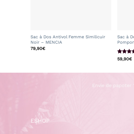
+
+
Sac à Dos Antivol Femme Similicuir
Sac à D
Chat Noir
Noir – MENCIA
Pompon
79,90
€
Note
4.
59,90
€
sur 5
Envie de papoter 
ESHOP