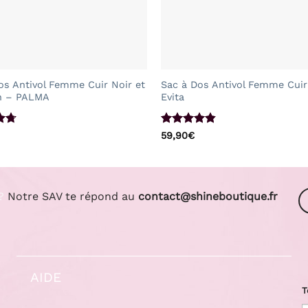
+
os Antivol Femme Cuir Noir et
Sac à Dos Antivol Femme Cuir
 – PALMA
Evita
71
Note
4.82
59,90
€
sur 5
?
Notre SAV te répond au
contact@shineboutique.fr
AIDE
T