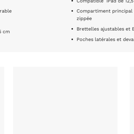
Compatible iPad de 12,
rable
Compartiment principal a
zippée
Brettelles ajustables et
,5 cm
Poches latérales et deva