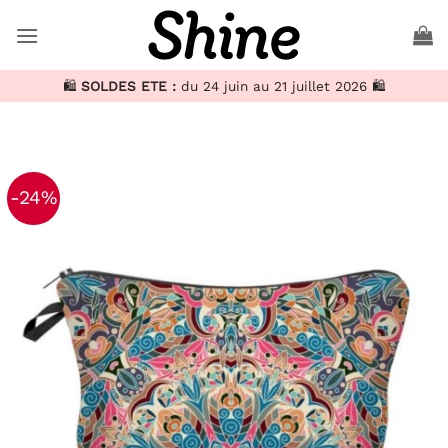
Passer
au
contenu
🛍️
SOLDES ETE :
du 24 juin au 21 juillet 2026 🛍️
-24%