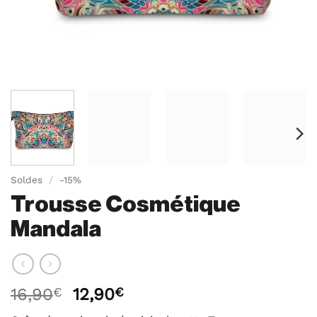
Soldes
/
-15%
Trousse Cosmétique
Mandala
Le
Le
16,90
€
12,90
€
prix
prix