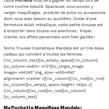
Cette
Pochette
vous fera gagner du temps lors de
votre routine beauté. Spacieuse, vous pouvez y
ranger maquillages, produits de soins ou accessoires
dont vous avez besoin au quotidien. Dotée d’une
fermeture éclair métallique, cette petite trousse est
à emporter dans toutes vos aventures. N’ayez
crainte, vos effets personnels sont bien gardés !
Notre Trousse Cosmétique Mandala est un très beau
cadeau qui convient à toutes les femmes.
[/vc_column_text][vc_empty_space][/vc_column]
[vc_column width= »1/2″][vc_single_image
image= »44240″ img_size= »450×450″
alignment= »center »][/vc_column][/vc_row][vc_row]
[vc_column][vc_empty_space height= »52px »]
[/vc_column][/vc_row][vc_row][vc_column]
[vc_column_text]
Ma Pochette Maquillage Mandala :