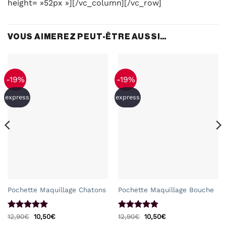
height= »52px »][/vc_column][/vc_row]
VOUS AIMEREZ PEUT-ÊTRE AUSSI…
-19%
-19%
express
express
Pochette Maquillage Chatons
Pochette Maquillage Bouche
Note
5
sur
Le
Le
Note
4.89
Le
Le
12,90
€
10,50
€
12,90
€
10,50
€
prix
prix
prix
prix
5
sur 5