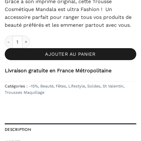
Grâce à son imprimé original, cette Trousse
initial
actuel
Cosmétique Mandala est ultra Fashion ! Un
était :
est :
accessoire parfait pour ranger tous vos produits de
16,90€.
12,90€.
beauté préférés et les emmener partout avec vous.
quantité de Trousse Cosmétique Mandala
AJOUTER AU PANIER
Livraison gratuite en France Métropolitaine
Catégories :
-15%
,
Beauté
,
Fêtes
,
Lifestyle
,
Soldes
,
St Valentin
,
Trousses Maquillage
DESCRIPTION