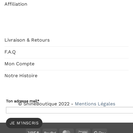
Affiliation
AIDE
Livraison & Retours
F.A.Q
Mon Compte
Notre Histoire
Ton adresse mail*
© ShineBoutique 2022 -
Mentions Légales
Visa
PayPal
MasterCard
Bancontact
Google