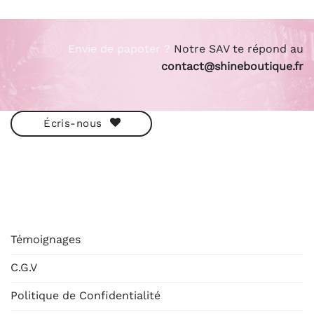
initial
actuel
initial
actuel
était :
est :
était :
est :
12,90€.
10,50€.
12,90€.
10,50€.
Envie de papoter ?
Notre SAV te répond au
contact@shineboutique.fr
Écris-nous
ESHOP
Témoignages
C.G.V
Politique de Confidentialité