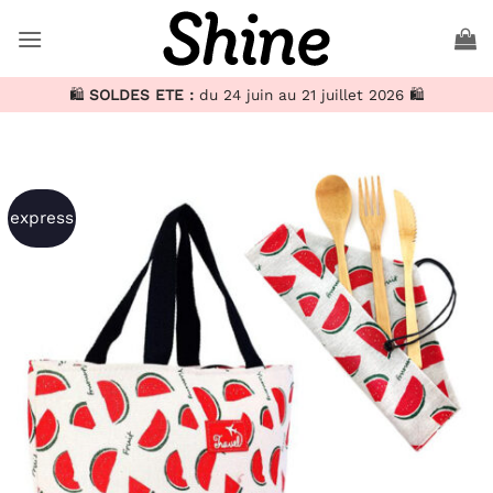
Passer
au
contenu
🛍️
SOLDES ETE :
du 24 juin au 21 juillet 2026 🛍️
express