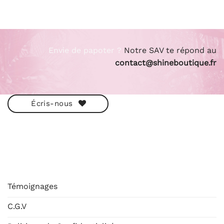
Envie de papoter ?
Notre SAV te répond au
contact@shineboutique.fr
Écris-nous
ESHOP
Témoignages
C.G.V