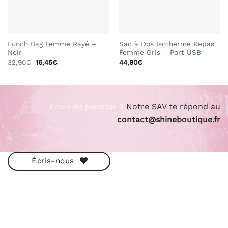
Lunch Bag Femme Rayé –
Sac à Dos Isotherme Repas
Noir
Femme Gris – Port USB
Le
Le
32,90
€
16,45
€
44,90
€
prix
prix
initial
actuel
était :
est :
32,90€.
16,45€.
Envie de papoter ?
Notre SAV te répond au
contact@shineboutique.fr
Écris-nous
ESHOP