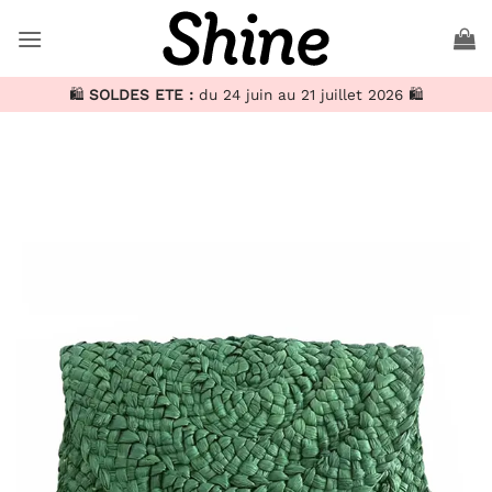
Passer
au
contenu
🛍️
SOLDES ETE :
du 24 juin au 21 juillet 2026 🛍️