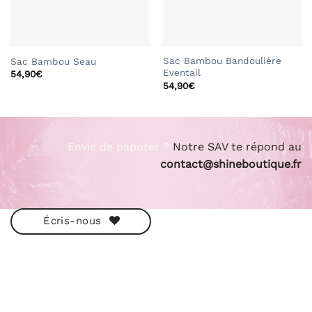
Sac Bambou Bandoulière
Sac Bambou Seau
Eventail
54,90
€
54,90
€
Envie de papoter ?
Notre SAV te répond au
contact@shineboutique.fr
Écris-nous
ESHOP