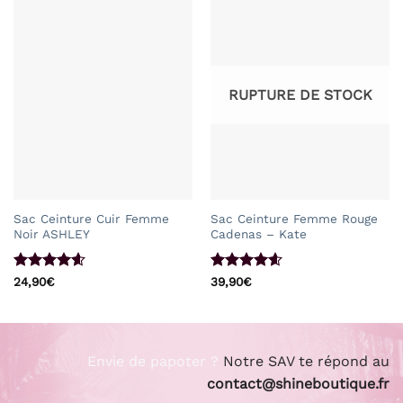
RUPTURE DE STOCK
Sac Ceinture Cuir Femme
Sac Ceinture Femme Rouge
Noir ASHLEY
Cadenas – Kate
Note
4.6
Note
4.6
24,90
€
39,90
€
sur 5
sur 5
Envie de papoter ?
Notre SAV te répond au
contact@shineboutique.fr