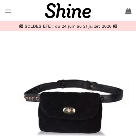
Passer
au
contenu
🛍️
SOLDES ETE :
du 24 juin au 21 juillet 2026 🛍️