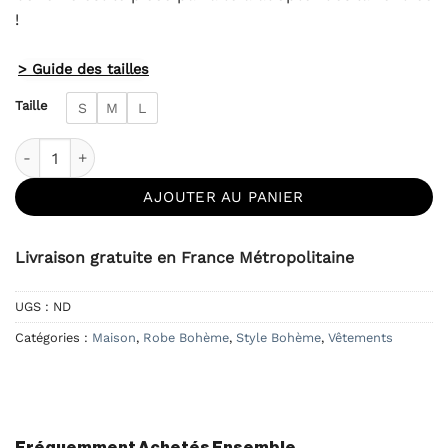
!
> Guide des tailles
Taille
S
M
L
quantité de Robe Laine Bohème - Grise
AJOUTER AU PANIER
Livraison gratuite en France Métropolitaine
UGS :
ND
Catégories :
Maison
,
Robe Bohème
,
Style Bohème
,
Vêtements
Fréquemment Achetés Ensemble