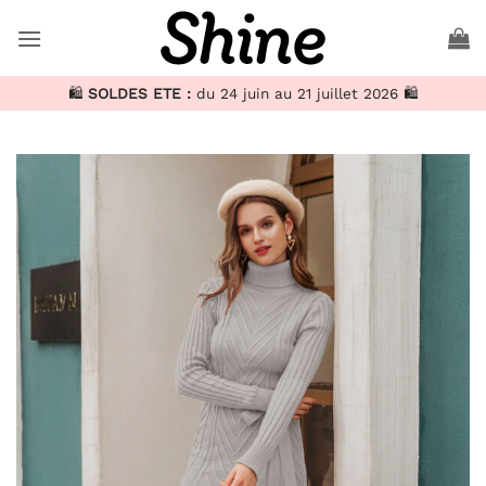
Passer
au
contenu
🛍️
SOLDES ETE :
du 24 juin au 21 juillet 2026 🛍️