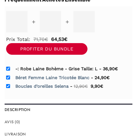
+
+
Le
Le
Prix Total:
71,70
€
64,53
€
prix
prix
PROFITER DU BUNDLE
initial
actuel
était :
est :
-: Robe Laine Bohème - Grise Taille: L
-
36,90
€
71,70€.
64,53€.
Béret Femme Laine Tricotée Blanc
-
24,90
€
Le
Le
Boucles d’oreilles Selena
-
12,90
€
9,90
€
prix
prix
initial
actuel
était :
est :
12,90€.
9,90€.
DESCRIPTION
AVIS (0)
LIVRAISON