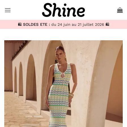
Passer
au
contenu
🛍️
SOLDES ETE :
du 24 juin au 21 juillet 2026 🛍️