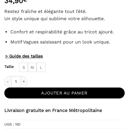
34,90
Restez fraîche et élégante tout l’été.
Un style unique qui sublime votre silhouette.
Confort et respirabilité grâce au tricot ajouré.
Motif Vagues saisissant pour un look unique.
> Guide des tailles
Taille
S
M
L
quantité de Robe Crochet Longue Dégradé Bleu et Vert San
AJOUTER AU PANIER
Livraison gratuite en France Métropolitaine
UGS :
ND