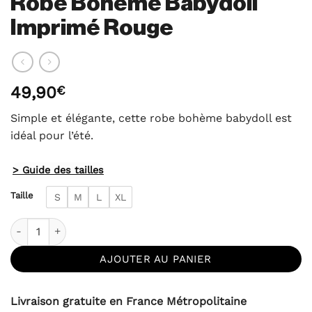
Robe Bohème Babydoll
Imprimé Rouge
49,90
€
Simple et élégante, cette robe bohème babydoll est
idéal pour l’été.
> Guide des tailles
Taille
S
M
L
XL
quantité de Robe Bohème Babydoll Imprimé Rouge
AJOUTER AU PANIER
Livraison gratuite en France Métropolitaine