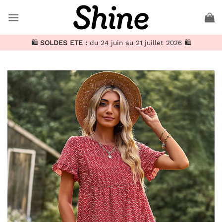
Passer
au
contenu
🛍️
SOLDES ETE :
du 24 juin au 21 juillet 2026 🛍️