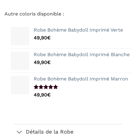
Autre coloris disponible :
Robe Bohème Babydoll Imprimé Verte
49,90
€
Robe Bohème Babydoll Imprimé Blanche
49,90
€
Robe Bohème Babydoll Imprimé Marron
Noté
10
4.80
49,90
€
sur 5 basé
sur
notations
client
Détails de la Robe