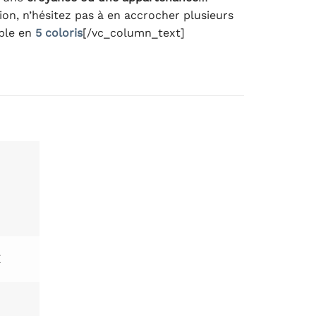
ion, n’hésitez pas à en accrocher plusieurs
ble en
5 coloris
[/vc_column_text]
K