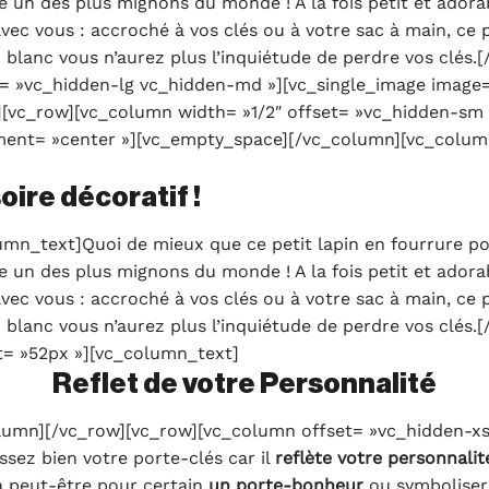
e un des plus mignons du monde ! A la fois petit et adora
vec vous : accroché à vos clés ou à votre sac à main, ce p
 blanc vous n’aurez plus l’inquiétude de perdre vos clé
t= »vc_hidden-lg vc_hidden-md »][vc_single_image image
][vc_row][vc_column width= »1/2″ offset= »vc_hidden-sm 
ent= »center »][vc_empty_space][/vc_column][vc_column
oire décoratif !
n_text]Quoi de mieux que ce petit lapin en fourrure pou
e un des plus mignons du monde ! A la fois petit et adora
vec vous : accroché à vos clés ou à votre sac à main, ce p
 blanc vous n’aurez plus l’inquiétude de perdre vos clés
= »52px »][vc_column_text]
Reflet de votre Personnalité
umn][/vc_row][vc_row][vc_column offset= »vc_hidden-xs
sez bien votre porte-clés car il
reflète
votre personnalit
a peut-être pour certain
un porte-bonheur
ou symbolise