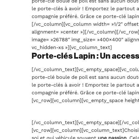
porte-clé boule de poil est sans aucun dout
le porte-clés à avoir ! Emportez le partout a
compagnie préféré. Grâce ce porte-clé lapin
[/vc_column][vc_column width= »1/2″ offse
alignment= »center »][/vc_column][/vc_row
image= »26788″ img_size= »400×400″ alignm
vc_hidden-xs »][vc_column_text]
Porte-clés Lapin : Un access
[/vc_column_text][vc_empty_space][vc_colum
porte-clé boule de poil est sans aucun dout
le porte-clés à avoir ! Emportez le partout a
compagnie préféré. Grâce ce porte-clé lapin
[vc_row][vc_column][vc_empty_space height
[/vc_column_text][vc_empty_space][/vc_col
[vc_row][vc_column][vc_column_text]Choisis
soi et qui véhicule souvent
une passion
. Cel