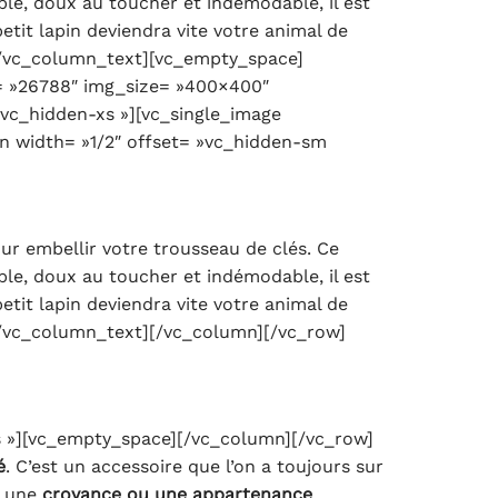
ble, doux au toucher et indémodable, il est
etit lapin deviendra vite votre animal de
s.[/vc_column_text][vc_empty_space]
= »26788″ img_size= »400×400″
vc_hidden-xs »][vc_single_image
 width= »1/2″ offset= »vc_hidden-sm
r embellir votre trousseau de clés. Ce
ble, doux au toucher et indémodable, il est
etit lapin deviendra vite votre animal de
.[/vc_column_text][/vc_column][/vc_row]
 »][vc_empty_space][/vc_column][/vc_row]
é
. C’est un accessoire que l’on a toujours sur
r une
croyance ou une appartenance
…