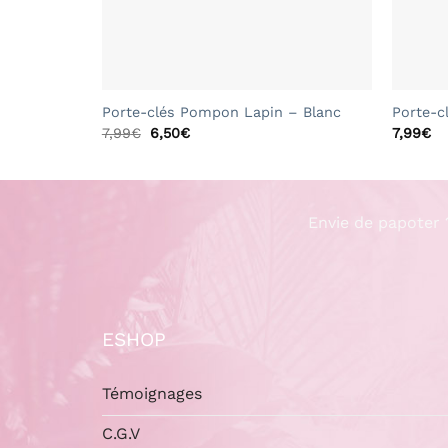
+
+
Porte-clés Pompon Lapin – Blanc
Porte-c
Le
Le
7,99
€
6,50
€
7,99
€
prix
prix
initial
actuel
était :
est :
7,99€.
6,50€.
Envie de papoter 
ESHOP
Témoignages
C.G.V