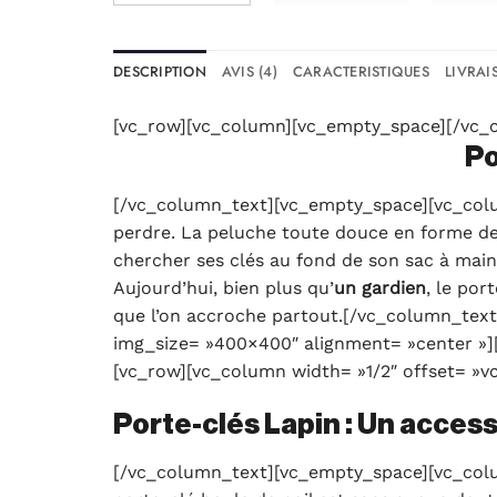
DESCRIPTION
AVIS (4)
CARACTERISTIQUES
LIVRAI
[vc_row][vc_column][vc_empty_space][/vc_
Po
[/vc_column_text][vc_empty_space][vc_column
perdre. La peluche toute douce en forme de 
chercher ses clés au fond de son sac à main
Aujourd’hui, bien plus qu’
un gardien
, le por
que l’on accroche partout.[/vc_column_tex
img_size= »400×400″ alignment= »center »]
[vc_row][vc_column width= »1/2″ offset= »
Porte-clés Lapin : Un access
[/vc_column_text][vc_empty_space][vc_colum