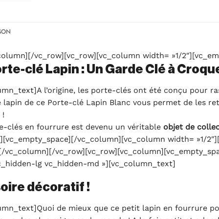
SON
column][/vc_row][vc_row][vc_column width= »1/2″][vc_e
rte-clé Lapin : Un Garde Clé à Croque
_text]A l’origine, les porte-clés ont été conçu pour ras
lapin de ce Porte-clé Lapin Blanc vous permet de les ret
 !
te-clés en fourrure est devenu un véritable
objet de colle
t][vc_empty_space][/vc_column][vc_column width= »1/2″]
[/vc_column][/vc_row][vc_row][vc_column][vc_empty_spa
vc_hidden-lg vc_hidden-md »][vc_column_text]
oire décoratif !
n_text]Quoi de mieux que ce petit lapin en fourrure pou