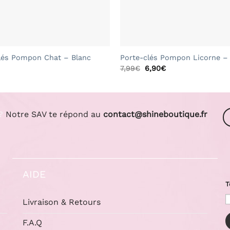
+
lés Pompon Chat – Blanc
Porte-clés Pompon Licorne –
Le
Le
7,99
€
6,90
€
prix
prix
initial
actuel
était :
est :
7,99€.
6,90€.
?
Notre SAV te répond au
contact@shineboutique.fr
AIDE
T
Livraison & Retours
F.A.Q