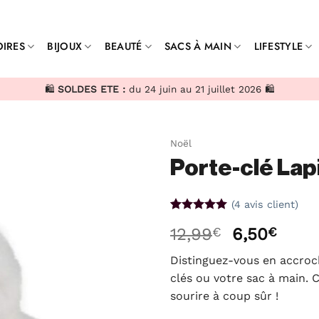
IRES
BIJOUX
BEAUTÉ
SACS À MAIN
LIFESTYLE
🛍️
SOLDES ETE :
du 24 juin au 21 juillet 2026 🛍️
Noël
Porte-clé Lap
(
4
avis client)
Noté
4
5
sur
Le
Le
12,99
€
6,50
€
5 basé sur
notations
prix
prix
client
Distinguez-vous en accroc
initial
actu
clés ou votre sac à main. 
était :
est :
sourire à coup sûr !
12,99€.
6,50