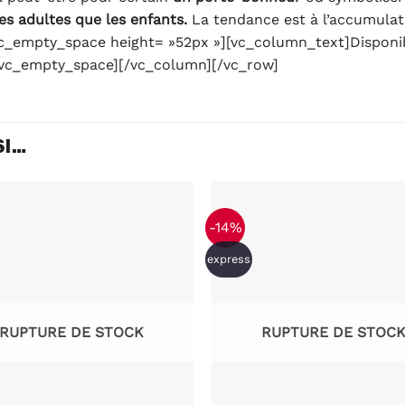
les adultes que les enfants.
La tendance est à l’accumulat
vc_empty_space height= »52px »][vc_column_text]Disponi
[vc_empty_space][/vc_column][/vc_row]
SI…
-14%
express
RUPTURE DE STOCK
RUPTURE DE STOC