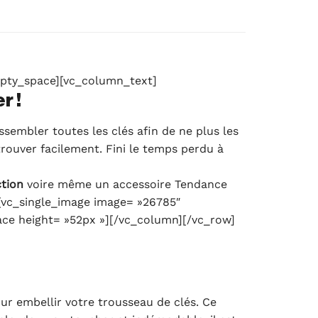
mpty_space][vc_column_text]
r !
sembler toutes les clés afin de ne plus les
rouver facilement. Fini le temps perdu à
ction
voire même un accessoire Tendance
[vc_single_image image= »26785″
ce height= »52px »][/vc_column][/vc_row]
r embellir votre trousseau de clés. Ce