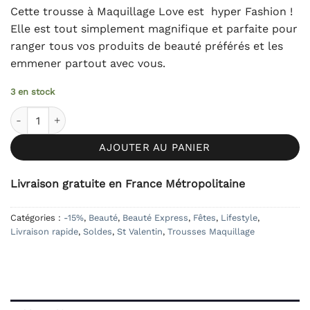
prix
prix
client
Cette trousse à Maquillage Love est hyper Fashion !
initial
actuel
Elle est tout simplement magnifique et parfaite pour
était :
est :
ranger tous vos produits de beauté préférés et les
12,90€.
10,50€.
emmener partout avec vous.
3 en stock
quantité de Pochette Maquillage Love
AJOUTER AU PANIER
Livraison gratuite en France Métropolitaine
Catégories :
-15%
,
Beauté
,
Beauté Express
,
Fêtes
,
Lifestyle
,
Livraison rapide
,
Soldes
,
St Valentin
,
Trousses Maquillage