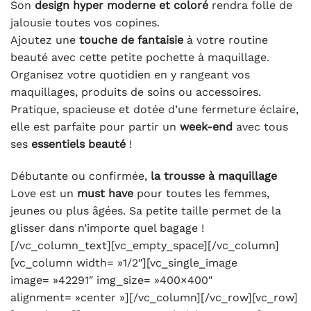
Son
design hyper moderne et coloré
rendra folle de
jalousie toutes vos copines.
Ajoutez une
touche de fantaisie
à votre routine
beauté avec cette petite pochette à maquillage.
Organisez votre quotidien en y rangeant vos
maquillages, produits de soins ou accessoires.
Pratique, spacieuse et dotée d’une fermeture éclaire,
elle est parfaite pour partir un
week-end
avec tous
ses
essentiels beauté
!
Débutante ou confirmée,
la trousse à maquillage
Love est un
must have
pour toutes les femmes,
jeunes ou plus âgées. Sa petite taille permet de la
glisser dans n’importe quel bagage !
[/vc_column_text][vc_empty_space][/vc_column]
[vc_column width= »1/2″][vc_single_image
image= »42291″ img_size= »400×400″
alignment= »center »][/vc_column][/vc_row][vc_row]