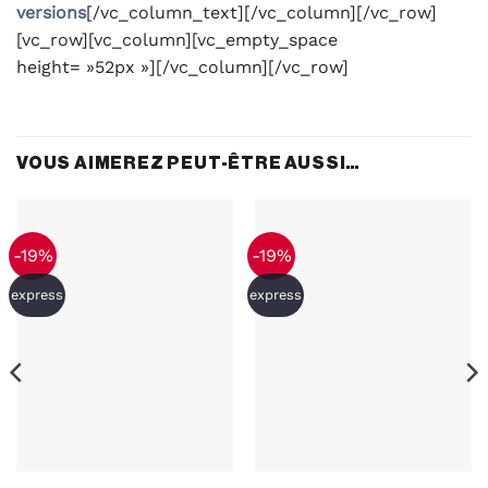
versions
[/vc_column_text][/vc_column][/vc_row]
[vc_row][vc_column][vc_empty_space
height= »52px »][/vc_column][/vc_row]
VOUS AIMEREZ PEUT-ÊTRE AUSSI…
-19%
-19%
express
express