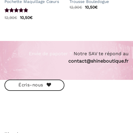
Pochette Maquillage Cœurs
Trousse Bouledogue
Le
Le
12,90
€
10,50
€
prix
prix
initial
actuel
Note
4.89
Le
Le
12,90
€
10,50
€
était :
est :
prix
prix
sur 5
12,90€.
10,50€.
initial
actuel
était :
est :
12,90€.
10,50€.
Envie de papoter ?
Notre SAV te répond au
contact@shineboutique.fr
Écris-nous
ESHOP