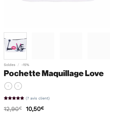
Soldes
/
-15%
Pochette Maquillage Love
(
7
avis client)
Noté
7
5
sur
Le
Le
12,90
€
10,50
€
5 basé sur
notations