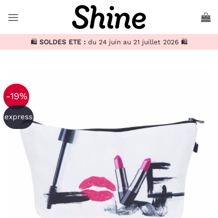
Passer
au
contenu
🛍️
SOLDES ETE :
du 24 juin au 21 juillet 2026 🛍️
-19%
express