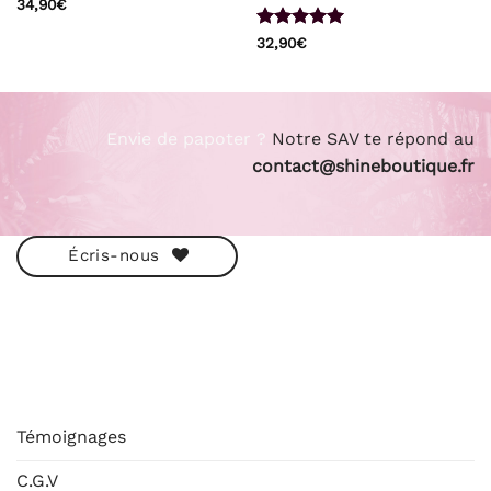
34,90
€
Note
5
sur
32,90
€
5
Envie de papoter ?
Notre SAV te répond au
contact@shineboutique.fr
Écris-nous
ESHOP
Témoignages
C.G.V