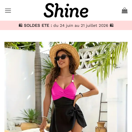
Passer
au
contenu
🛍️
SOLDES ETE :
du 24 juin au 21 juillet 2026 🛍️