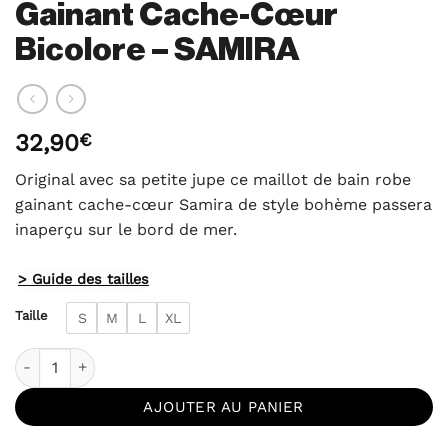
Gainant Cache-Cœur
Bicolore – SAMIRA
32,90
€
Original avec sa petite jupe ce maillot de bain robe
gainant cache-cœur Samira de style bohème passera
inaperçu sur le bord de mer.
> Guide des tailles
Taille
S
M
L
XL
quantité de Maillot de Bain Jupette Gainant Cache-Cœur Bic
AJOUTER AU PANIER