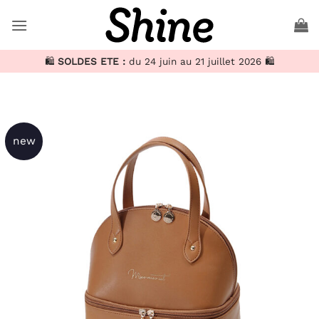
Passer
au
contenu
🛍️
SOLDES ETE :
du 24 juin au 21 juillet 2026 🛍️
new