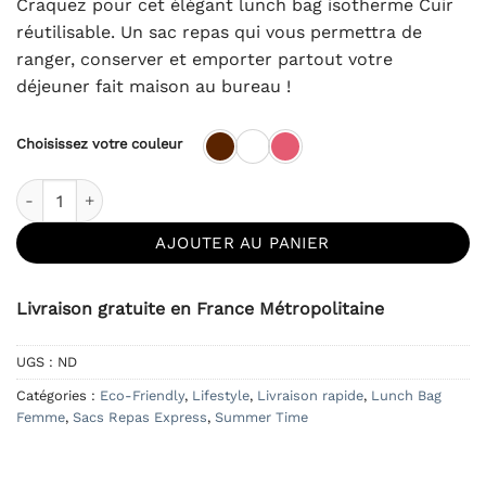
Craquez pour cet élégant lunch bag isotherme Cuir
réutilisable. Un sac repas qui vous permettra de
ranger, conserver et emporter partout votre
déjeuner fait maison au bureau !
Choisissez votre couleur
quantité de Lunch Bag Isotherme Femme Cuir
AJOUTER AU PANIER
Livraison gratuite en France Métropolitaine
UGS :
ND
Catégories :
Eco-Friendly
,
Lifestyle
,
Livraison rapide
,
Lunch Bag
Femme
,
Sacs Repas Express
,
Summer Time