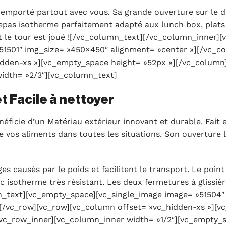
emporté partout avec vous. Sa grande ouverture sur le d
repas isotherme parfaitement adapté aux lunch box, plats
et le tour est joué ![/vc_column_text][/vc_column_inner]
51501″ img_size= »450×450″ alignment= »center »][/vc_c
idden-xs »][vc_empty_space height= »52px »][/vc_column
idth= »2/3″][vc_column_text]
 Facile à nettoyer
néficie d’un Matériau extérieur innovant et durable. Fait
ège vos aliments dans toutes les situations. Son ouverture
s causés par le poids et facilitent le transport. Le poin
ac isotherme très résistant. Les deux fermetures à glissi
lumn_text][vc_empty_space][vc_single_image image= »51504
[/vc_row][vc_row][vc_column offset= »vc_hidden-xs »][v
vc_row_inner][vc_column_inner width= »1/2″][vc_empty_s