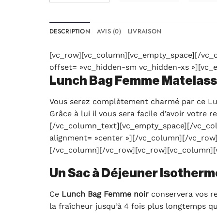
DESCRIPTION
AVIS (0)
LIVRAISON
[vc_row][vc_column][vc_empty_space][/vc_c
offset= »vc_hidden-sm vc_hidden-xs »][vc_
Lunch Bag Femme Matelass
Vous serez complètement charmé par ce Lu
Grâce à lui il vous sera facile d’avoir votre
[/vc_column_text][vc_empty_space][/vc_col
alignment= »center »][/vc_column][/vc_row
[/vc_column][/vc_row][vc_row][vc_column][
Un Sac à Déjeuner Isotherm
Ce
Lunch Bag Femme
noir
conservera vos r
la fraîcheur jusqu’à 4 fois plus longtemps q