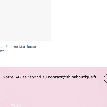
Bag Femme Matelassé
ite
?
Notre SAV te répond au
contact@shineboutique.fr
AIDE