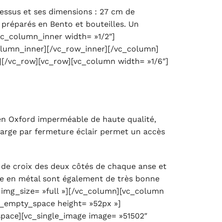
essus et ses dimensions : 27 cm de
 préparés en Bento et bouteilles. Un
[vc_column_inner width= »1/2″]
olumn_inner][/vc_row_inner][/vc_column]
][/vc_row][vc_row][vc_column width= »1/6″]
 en Oxford imperméable de haute qualité,
 large par fermeture éclair permet un accès
t de croix des deux côtés de chaque anse et
ère en métal sont également de très bonne
″ img_size= »full »][/vc_column][vc_column
c_empty_space height= »52px »]
pace][vc_single_image image= »51502″