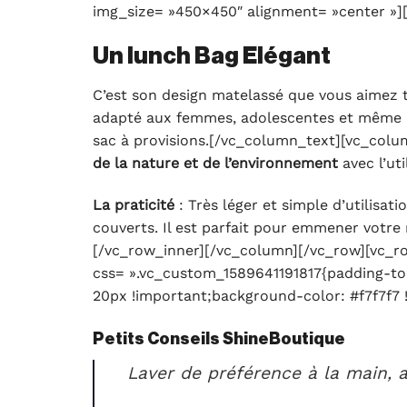
img_size= »450×450″ alignment= »center »]
Un lunch Bag Elégant
C’est son design matelassé que vous aimez to
adapté aux femmes, adolescentes et même aux
sac à provisions.[/vc_column_text][vc_colu
de la nature et de l’environnement
avec l’ut
La praticité
: Très léger et simple d’utilisat
couverts. Il est parfait pour emmener votre
[/vc_row_inner][/vc_column][/vc_row][vc_r
css= ».vc_custom_1589641191817{padding-top
20px !important;background-color: #f7f7f7 
Petits Conseils ShineBoutique
Laver de préférence à la main, 