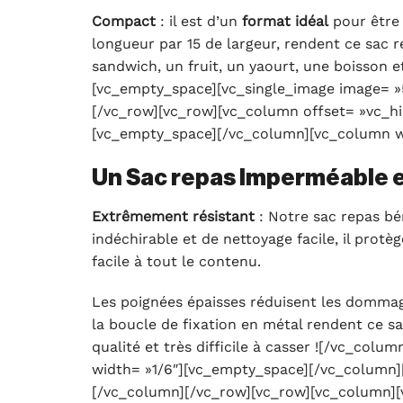
Compact
: il est d’un
format idéal
pour être 
longueur par 15 de largeur, rendent ce sac 
sandwich, un fruit, un yaourt, une boisson 
[vc_empty_space][vc_single_image image= »
[/vc_row][vc_row][vc_column offset= »vc_h
[vc_empty_space][/vc_column][vc_column w
Un Sac repas Imperméable et
Extrêmement
résistant
: Notre sac repas bé
indéchirable et de nettoyage facile, il prot
facile à tout le contenu.
Les poignées épaisses réduisent les dommage
la boucle de fixation en métal rendent ce s
qualité et très difficile à casser ![/vc_co
width= »1/6″][vc_empty_space][/vc_column]
[/vc_column][/vc_row][vc_row][vc_column][