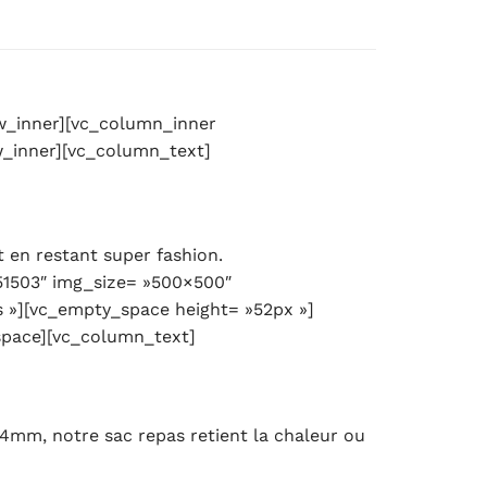
w_inner][vc_column_inner
w_inner][vc_column_text]
ut en restant super fashion.
51503″ img_size= »500×500″
 »][vc_empty_space height= »52px »]
space][vc_column_text]
4mm, notre sac repas retient la chaleur ou