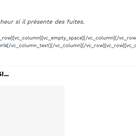
eur si il présente des fuites.
c_row][vc_column][vc_empty_space][/vc_column][/vc_row
ris
[/vc_column_text][/vc_column][/vc_row][vc_row][vc_
SI…