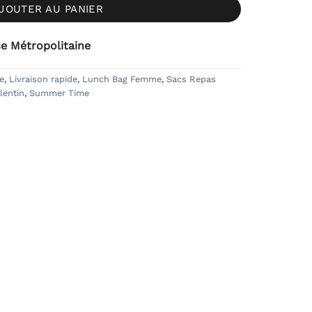
JOUTER AU PANIER
ce Métropolitaine
le
,
Livraison rapide
,
Lunch Bag Femme
,
Sacs Repas
lentin
,
Summer Time