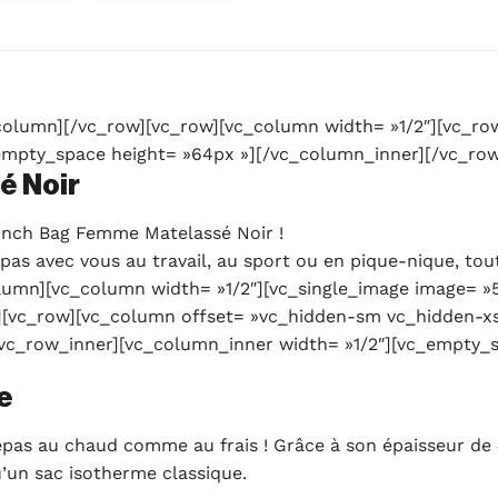
olumn][/vc_row][vc_row][vc_column width= »1/2″][vc_ro
empty_space height= »64px »][/vc_column_inner][/vc_ro
é Noir
nch Bag Femme Matelassé Noir !
 repas avec vous au travail, au sport ou en pique-nique, to
umn][vc_column width= »1/2″][vc_single_image image= »
][vc_row][vc_column offset= »vc_hidden-sm vc_hidden-xs
vc_row_inner][vc_column_inner width= »1/2″][vc_empty_
e
epas au chaud comme au frais ! Grâce à son épaisseur de 
u’un sac isotherme classique.