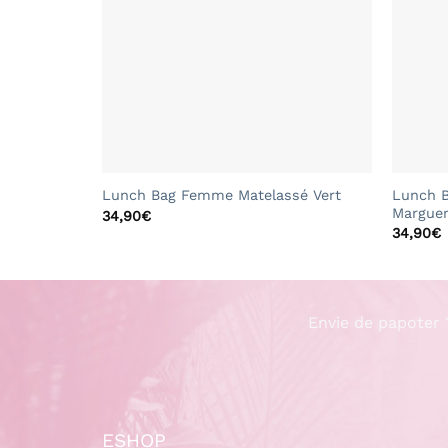
+
+
Lunch 
Lunch Bag Femme Matelassé Vert
Marguer
34,90
€
34,90
€
Envie de papoter 
ESHOP