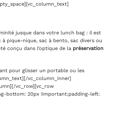
mpty_space][vc_column_text]
inité jusque dans votre lunch bag : il est
à pique-nique, sac à bento, sac divers ou
té conçu dans l’optique de la
préservation
ant pour glisser un portable ou les
olumn_text][/vc_column_inner]
lumn][/vc_row][vc_row
ng-bottom: 20px !important;padding-left: