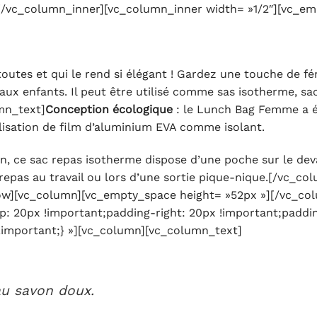
[/vc_column_inner][vc_column_inner width= »1/2″][vc_e
utes et qui le rend si élégant ! Gardez une touche de fém
 enfants. Il peut être utilisé comme sas isotherme, sac 
mn_text]
Conception écologique
: le Lunch Bag Femme a é
ilisation de film d’aluminium EVA comme isolant.
ion, ce sac repas isotherme
dispose d’une poche sur le dev
 repas au travail ou lors d’une sortie pique-nique.[/vc_c
ow][vc_column][vc_empty_space height= »52px »][/vc_co
: 20px !important;padding-right: 20px !important;paddi
!important;} »][vc_column][vc_column_text]
au savon doux.