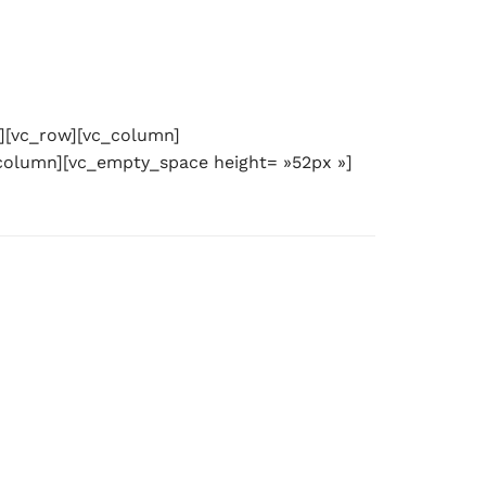
][vc_row][vc_column]
column][vc_empty_space height= »52px »]