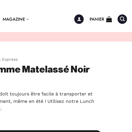
MAGAZINE
PANIER
 Express
mme Matelassé Noir
oit toujours être facile à transporter et
ment, même en été ! Utilisez notre Lunch
.
e Matelassé Noir