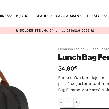
IRES
BIJOUX
BEAUTÉ
SACS À MAIN
LIFESTYLE
🛍️
SOLDES ETE :
du 24 juin au 21 juillet 2026 🛍️
Livraison rapide
/
Sacs Repas
Lunch Bag Fe
34,90
€
Parce qu’un bon déjeuner d
prêt à déguster à tout mo
Bag Femme Matelassé Noir
quantité de Lunch Bag Femm